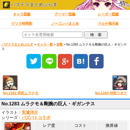
パズドラまとめぷらす
キャラ図鑑
アーマー図鑑
レーダー図鑑
ゲリラ時間割
ノーコンパまとめ
マルチ掲示板
パズドラまとめぷらす
>
キャラ一覧
>
攻撃
>
No.1283 ムラクモ＆剛腕の巨人・ギガンテ
ス
No.1282 武田ムラクモ
No.1284 沖田リオナ
No.1283 ムラクモ＆剛腕の巨人・ギガンテス
イラスト：
安達洋介
シリーズ：
パズバトコラボ
レア度
コスト
換算値