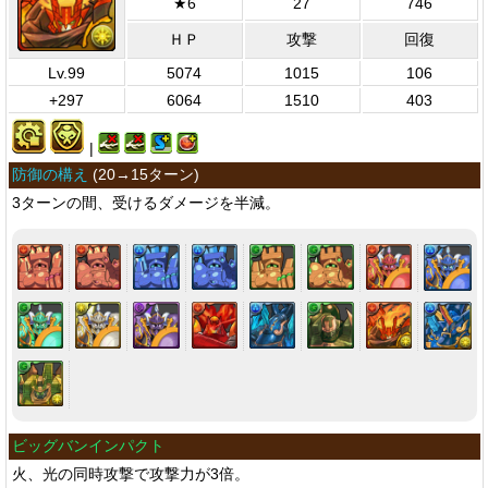
★6
27
746
ＨＰ
攻撃
回復
Lv.99
5074
1015
106
+297
6064
1510
403
|
防御の構え
(
20→15ターン
)
3ターンの間、受けるダメージを半減。
ビッグバンインパクト
火、光の同時攻撃で攻撃力が3倍。