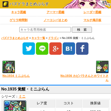
パズドラまとめぷらす
キャラ図鑑
アーマー図鑑
レーダー図鑑
ゲリラ時間割
ノーコンパまとめ
マルチ掲示板
パズドラまとめぷらす
>
キャラ一覧
>
ドラゴン
>
No.1935 覚醒・ミニぷらん
No.1934 ミニぷらん
No.1936 カピバラさんとホワイトさ
ん
No.1935 覚醒・ミニぷらん
シリーズ：
ミニ
レア度
コスト
換算値