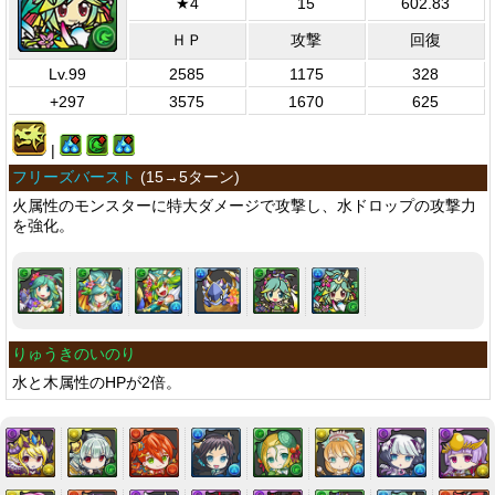
★4
15
602.83
ＨＰ
攻撃
回復
Lv.99
2585
1175
328
+297
3575
1670
625
|
フリーズバースト
(
15→5ターン
)
火属性のモンスターに特大ダメージで攻撃し、水ドロップの攻撃力
を強化。
りゅうきのいのり
水と木属性のHPが2倍。