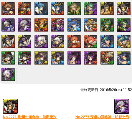
最終更新日: 2016/5/26(木) 11:52
No.2271 絢爛の傾奇神・前田慶次
No.2273 深慮の謀略神・明智光秀