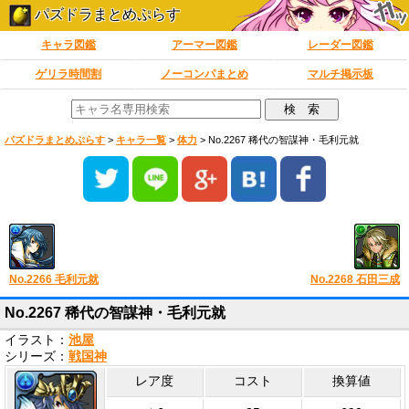
パズドラまとめぷらす
キャラ図鑑
アーマー図鑑
レーダー図鑑
ゲリラ時間割
ノーコンパまとめ
マルチ掲示板
パズドラまとめぷらす
>
キャラ一覧
>
体力
>
No.2267 稀代の智謀神・毛利元就
No.2266 毛利元就
No.2268 石田三成
No.2267 稀代の智謀神・毛利元就
イラスト：
池屋
シリーズ：
戦国神
レア度
コスト
換算値