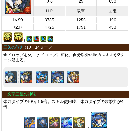
★6
25
690
ＨＰ
攻撃
回復
Lv.99
3735
1256
196
+297
4725
1751
493
|
三矢の教え
(
19→14ターン
)
全ドロップを火、水ドロップに変化。自分以外の味方スキルが2タ
ーン溜まる。
一文字三星の神紋
体力タイプのHPが1.5倍。スキル使用時、体力タイプの攻撃力が4
倍。
→