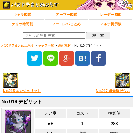
パズドラまとめぷらす
キャラ図鑑
アーマー図鑑
レーダー図鑑
ゲリラ時間割
ノーコンパまとめ
マルチ掲示板
パズドラまとめぷらす
>
キャラ一覧
>
進化素材
>
No.916 デビリット
No.915 エンジェリット
No.917 超覚醒ゼウス
No.916 デビリット
レア度
コスト
換算値
★6
1
283