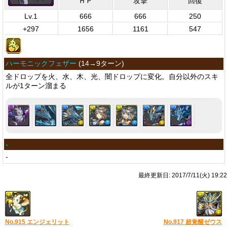
ＨＰ
攻撃
回復
Lv.1
666
666
250
+297
1656
1161
547
ハーモニックフェザー
(
14→9ターン
)
全ドロップを火、水、木、光、闇ドロップに変化。自分以外のスキ
ルが1ターン溜まる
-
-
最終更新日: 2017/7/11(火) 19:22
No.915 エンジェリット
No.917 超覚醒ゼウス