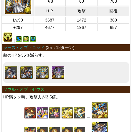
★8
60
783
ＨＰ
攻撃
回復
Lv.99
3687
1472
360
+297
4677
1967
657
|
ラース・オブ・ゴッド
(
35→18ターン
)
敵のHPを35％減らす。
ソウル・オブ・ゼウス
HP満タン時、攻撃力が3.5倍。
→