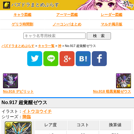
パズドラまとめぷらす
キャラ図鑑
アーマー図鑑
レーダー図鑑
ゲリラ時間割
ノーコンパまとめ
マルチ掲示板
パズドラまとめぷらす
>
キャラ一覧
>
神
>
No.917 超覚醒ゼウス
No.916 デビリット
No.918 暗黒覚醒ゼウス
No.917 超覚醒ゼウス
イラスト：
イトウヨウイチ
シリーズ：
降臨
レア度
コスト
換算値