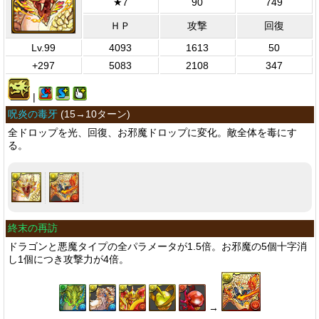
★7
90
749
ＨＰ
攻撃
回復
Lv.99
4093
1613
50
+297
5083
2108
347
|
呪炎の毒牙
(
15→10ターン
)
全ドロップを光、回復、お邪魔ドロップに変化。敵全体を毒にす
る。
終末の再訪
ドラゴンと悪魔タイプの全パラメータが1.5倍。お邪魔の5個十字消
し1個につき攻撃力が4倍。
→