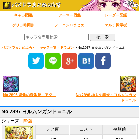
パズドラまとめぷらす
キャラ図鑑
アーマー図鑑
レーダー図鑑
ゲリラ時間割
ノーコンパまとめ
マルチ掲示板
パズドラまとめぷらす
>
キャラ一覧
>
ドラゴン
>
No.2897 ヨルムンガンド＝ユル
No.2896 凍角の獄氷魔・アグニ
No.2898 神去の毒蛇・ヨルムンガン
ド＝ユル
No.2897 ヨルムンガンド＝ユル
シリーズ：
降臨
レア度
コスト
換算値