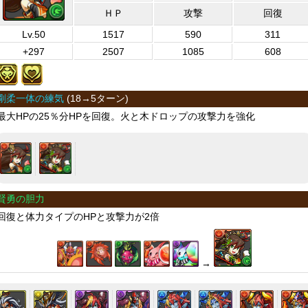
ＨＰ
攻撃
回復
Lv.50
1517
590
311
+297
2507
1085
608
剛柔一体の練気
(
18→5ターン
)
最大HPの25％分HPを回復。火と木ドロップの攻撃力を強化
賢勇の胆力
回復と体力タイプのHPと攻撃力が2倍
→