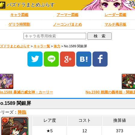
パズドラまとめぷらす
キャラ図鑑
アーマー図鑑
レーダー図鑑
ゲリラ時間割
ノーコンパまとめ
マルチ掲示板
ズドラまとめぷらす
>
キャラ一覧
>
体力
>
No.1589 関銀屏
No.1588 暴滅の威女神・カーリー
No.1590 桃園の義将姫・関銀
o.1589 関銀屏
シリーズ：
降臨
レア度
コスト
換算値
★5
12
373