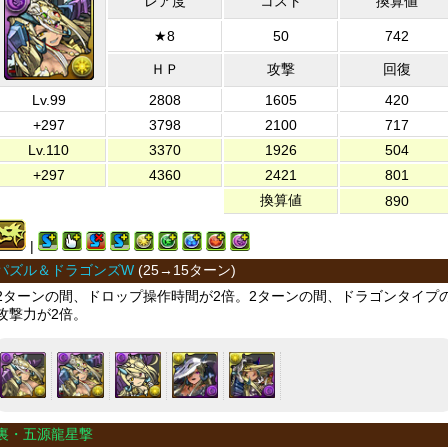
レア度
コスト
換算値
★8
50
742
ＨＰ
攻撃
回復
Lv.99
2808
1605
420
+297
3798
2100
717
Lv.110
3370
1926
504
+297
4360
2421
801
換算値
890
|
パズル＆ドラゴンズW
(
25→15ターン
)
2ターンの間、ドロップ操作時間が2倍。2ターンの間、ドラゴンタイプ
攻撃力が2倍。
裏・五源龍星撃