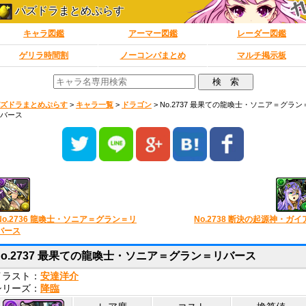
パズドラまとめぷらす
キャラ図鑑
アーマー図鑑
レーダー図鑑
ゲリラ時間割
ノーコンパまとめ
マルチ掲示板
ズドラまとめぷらす
>
キャラ一覧
>
ドラゴン
>
No.2737 最果ての龍喚士・ソニア＝グラン
バース
No.2736 龍喚士・ソニア＝グラン＝リ
No.2738 断決の起源神・ガイ
バース
No.2737 最果ての龍喚士・ソニア＝グラン＝リバース
イラスト：
安達洋介
シリーズ：
降臨