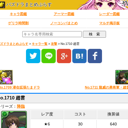
パズドラまとめぷらす
キャラ図鑑
アーマー図鑑
レーダー図鑑
ゲリラ時間割
ノーコンパまとめ
マルチ掲示板
ズドラまとめぷらす
>
キャラ一覧
>
攻撃
>
No.1710 趙雲
No.1709 潜在拡張たまドラ
No.1711 龍威の勇将軍・趙
o.1710 趙雲
シリーズ：
降臨
レア度
コスト
換算値
★6
30
640