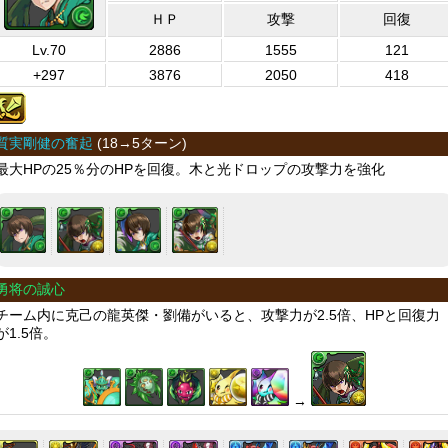
ＨＰ
攻撃
回復
Lv.70
2886
1555
121
+297
3876
2050
418
質実剛健の奮起
(
18→5ターン
)
最大HPの25％分のHPを回復。木と光ドロップの攻撃力を強化
勇将の誠心
チーム内に克己の龍英傑・劉備がいると、攻撃力が2.5倍、HPと回復力
が1.5倍。
→