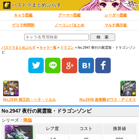
パズドラまとめぷらす
キャラ図鑑
アーマー図鑑
レーダー図鑑
ゲリラ時間割
ノーコンパまとめ
マルチ掲示板
パズドラまとめぷらす
>
キャラ一覧
>
ドラゴン
>
No.2947 夜行の屍霊龍・ドラゴンゾン
ビ
No.2946 煌王妃・ヘラ・ソエル
No.2948 超覚醒ゼウス・ディオス
No.2947 夜行の屍霊龍・ドラゴンゾンビ
シリーズ：
降臨
レア度
コスト
換算値