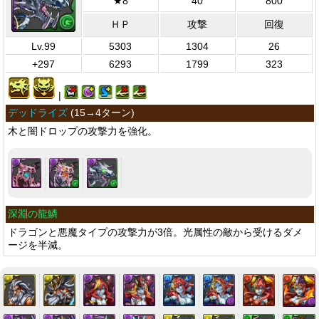
★8
40
800
ＨＰ
攻撃
回復
Lv.99
5303
1304
26
+297
6293
1799
323
|
デッドライズ
(
15→4ターン
)
木と闇ドロップの攻撃力を強化。
深淵の龍鱗
ドラゴンと悪魔タイプの攻撃力が3倍。光属性の敵から受けるダメ
ージを半減。