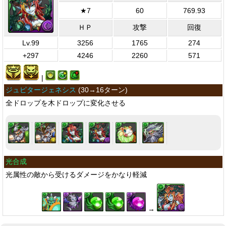
★7
60
769.93
ＨＰ
攻撃
回復
Lv.99
3256
1765
274
+297
4246
2260
571
|
ジュピタージェネシス
(
30→16ターン
)
全ドロップを木ドロップに変化させる
光合成
光属性の敵から受けるダメージをかなり軽減
→