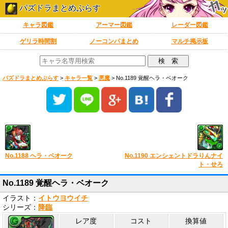
パズドラまとめぷらす
キャラ図鑑
アーマー図鑑
レーダー図鑑
ゲリラ時間割
ノーコンパまとめ
マルチ掲示板
パズドラまとめぷらす
>
キャラ一覧
>
悪魔
>
No.1189 覚醒ヘラ・ベオーク
No.1188 ヘラ・ベオーク
No.1190 エンシェントドラりんナイ
ト・せろ
No.1189 覚醒ヘラ・ベオーク
イラスト：
イトウヨウイチ
シリーズ：
降臨
レア度
コスト
換算値