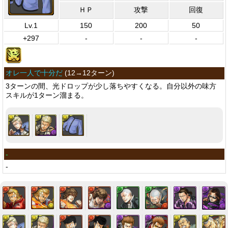
ＨＰ
攻撃
回復
Lv.1
150
200
50
+297
-
-
-
オレ一人で十分だ
(
12→12ターン
)
3ターンの間、光ドロップが少し落ちやすくなる。自分以外の味方
スキルが1ターン溜まる。
-
-