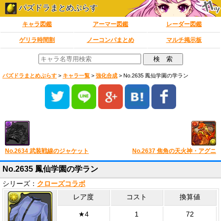
パズドラまとめぷらす
キャラ図鑑
アーマー図鑑
レーダー図鑑
ゲリラ時間割
ノーコンパまとめ
マルチ掲示板
パズドラまとめぷらす
>
キャラ一覧
>
強化合成
>
No.2635 鳳仙学園の学ラン
No.2634 武装戦線のジャケット
No.2637 焦角の天火神・アグニ
No.2635 鳳仙学園の学ラン
シリーズ：
クローズコラボ
レア度
コスト
換算値
★4
1
72