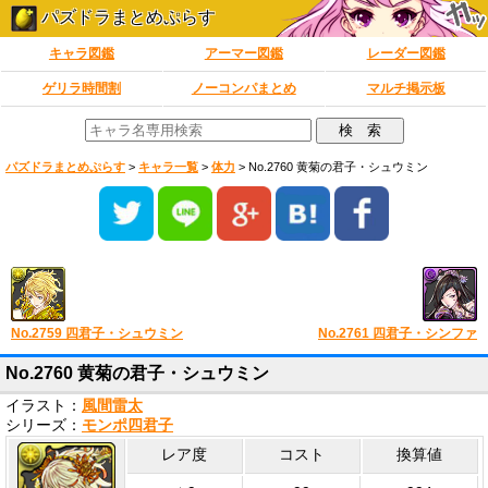
パズドラまとめぷらす
キャラ図鑑
アーマー図鑑
レーダー図鑑
ゲリラ時間割
ノーコンパまとめ
マルチ掲示板
パズドラまとめぷらす
>
キャラ一覧
>
体力
>
No.2760 黄菊の君子・シュウミン
No.2759 四君子・シュウミン
No.2761 四君子・シンファ
No.2760 黄菊の君子・シュウミン
イラスト：
風間雷太
シリーズ：
モンポ四君子
レア度
コスト
換算値