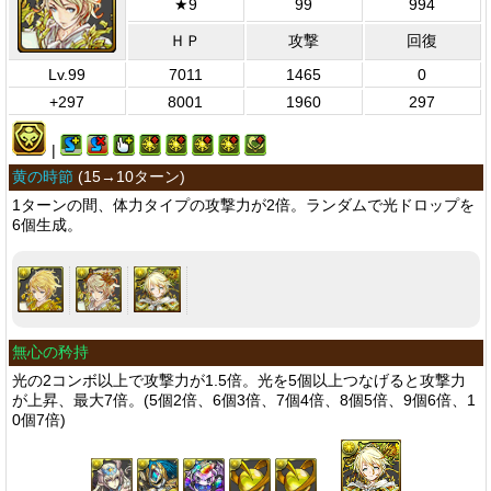
★9
99
994
ＨＰ
攻撃
回復
Lv.99
7011
1465
0
+297
8001
1960
297
|
黄の時節
(
15→10ターン
)
1ターンの間、体力タイプの攻撃力が2倍。ランダムで光ドロップを
6個生成。
無心の矜持
光の2コンボ以上で攻撃力が1.5倍。光を5個以上つなげると攻撃力
が上昇、最大7倍。(5個2倍、6個3倍、7個4倍、8個5倍、9個6倍、1
0個7倍)