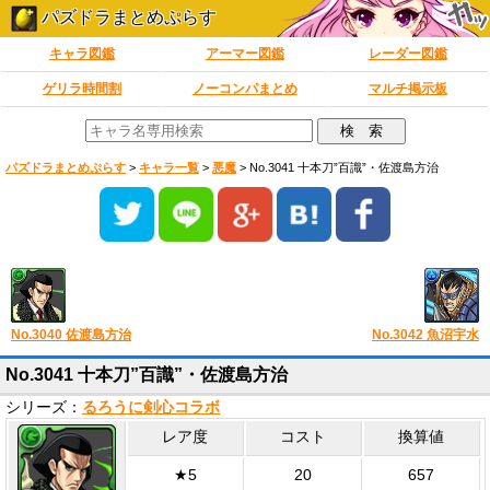
パズドラまとめぷらす
キャラ図鑑
アーマー図鑑
レーダー図鑑
ゲリラ時間割
ノーコンパまとめ
マルチ掲示板
パズドラまとめぷらす
>
キャラ一覧
>
悪魔
>
No.3041 十本刀”百識”・佐渡島方治
No.3040 佐渡島方治
No.3042 魚沼宇水
No.3041 十本刀”百識”・佐渡島方治
シリーズ：
るろうに剣心コラボ
レア度
コスト
換算値
★5
20
657