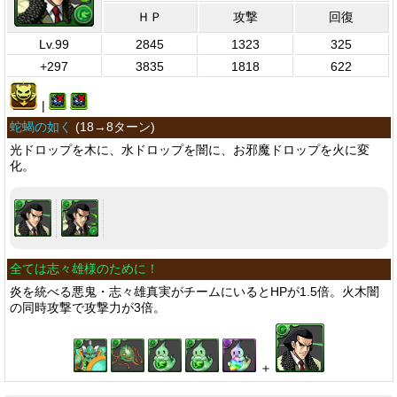
ＨＰ
攻撃
回復
Lv.99
2845
1323
325
+297
3835
1818
622
|
蛇蝎の如く
(
18→8ターン
)
光ドロップを木に、水ドロップを闇に、お邪魔ドロップを火に変
化。
全ては志々雄様のために！
炎を統べる悪鬼・志々雄真実がチームにいるとHPが1.5倍。火木闇
の同時攻撃で攻撃力が3倍。
＋