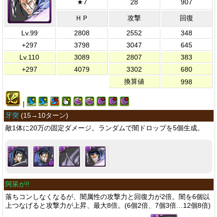
★7
28
907
ＨＰ
攻撃
回復
Lv.99
2808
2552
348
+297
3798
3047
645
Lv.110
3089
2807
383
+297
4079
3302
680
換算値
998
|
牙突
(
15→10ターン
)
敵1体に20万の固定ダメージ。ランダムで闇ドロップを5個生成。
阿呆が!!
落ちコンしなくなるが、闇属性の攻撃力と回復力が2倍。闇を6個以
上つなげると攻撃力が上昇、最大8倍。(6個2倍、7個3倍…12個8倍)