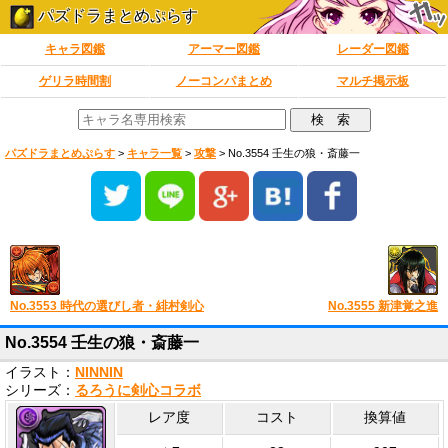
パズドラまとめぷらす
キャラ図鑑
アーマー図鑑
レーダー図鑑
ゲリラ時間割
ノーコンパまとめ
マルチ掲示板
パズドラまとめぷらす
>
キャラ一覧
>
攻撃
>
No.3554 壬生の狼・斎藤一
No.3553 時代の選びし者・緋村剣心
No.3555 新津覚之進
No.3554 壬生の狼・斎藤一
イラスト：
NINNIN
シリーズ：
るろうに剣心コラボ
レア度
コスト
換算値