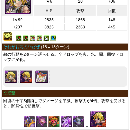
★6
28
706
ＨＰ
攻撃
回復
Lv.99
2835
1868
148
+297
3825
2363
445
|
それがお前の罪だぜ
(
18→13ターン
)
敵の行動を2ターン遅らせる。全ドロップを火、水、闇、回復ドロ
ップに変化。
全反撃
回復の十字5個消しでダメージを半減、攻撃力が4倍。攻撃を受ける
と、闇属性で超反撃。
→