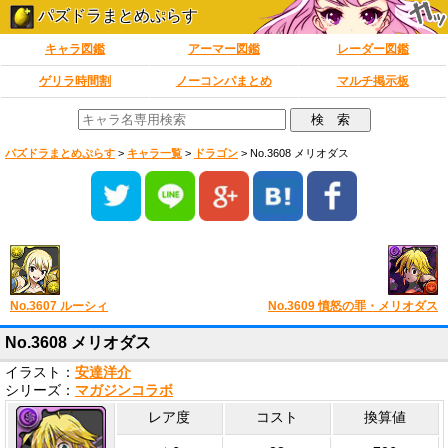
パズドラまとめぷらす
キャラ図鑑
アーマー図鑑
レーダー図鑑
ゲリラ時間割
ノーコンパまとめ
マルチ掲示板
パズドラまとめぷらす
>
キャラ一覧
>
ドラゴン
>
No.3608 メリオダス
No.3607 ルーシィ
No.3609 憤怒の罪・メリオダス
No.3608 メリオダス
イラスト：
安達洋介
シリーズ：
マガジンコラボ
レア度
コスト
換算値