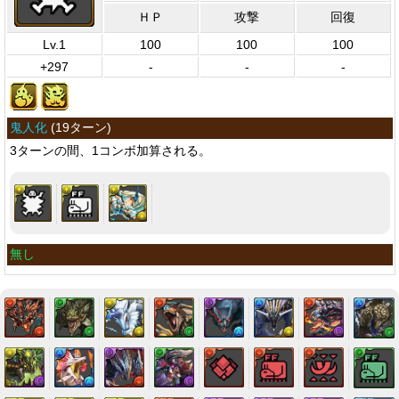
ＨＰ
攻撃
回復
Lv.1
100
100
100
+297
-
-
-
鬼人化
(
19ターン
)
3ターンの間、1コンボ加算される。
無し