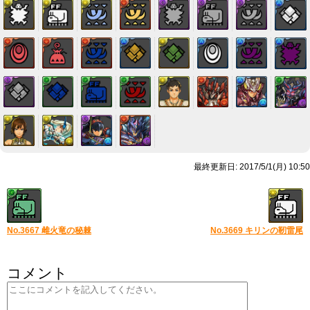
最終更新日: 2017/5/1(月) 10:50
No.3667 雌火竜の秘棘
No.3669 キリンの靭雷尾
コメント