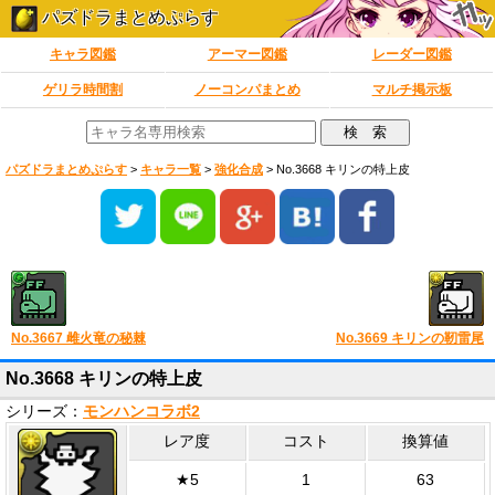
パズドラまとめぷらす
キャラ図鑑
アーマー図鑑
レーダー図鑑
ゲリラ時間割
ノーコンパまとめ
マルチ掲示板
パズドラまとめぷらす
>
キャラ一覧
>
強化合成
>
No.3668 キリンの特上皮
No.3667 雌火竜の秘棘
No.3669 キリンの靭雷尾
No.3668 キリンの特上皮
シリーズ：
モンハンコラボ2
レア度
コスト
換算値
★5
1
63