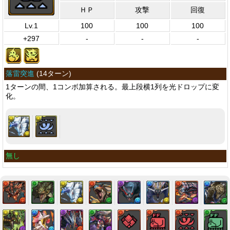
ＨＰ
攻撃
回復
Lv.1
100
100
100
+297
-
-
-
落雷突進
(
14ターン
)
1ターンの間、1コンボ加算される。最上段横1列を光ドロップに変
化。
無し