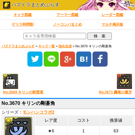
パズドラまとめぷらす
キャラ図鑑
アーマー図鑑
レーダー図鑑
ゲリラ時間割
ノーコンパまとめ
マルチ掲示板
パズドラまとめぷらす
>
キャラ一覧
>
強化合成
>
No.3670 キリンの剛蒼角
No.3669 キリンの靭雷尾
No.3671 轟竜の重牙
No.3670 キリンの剛蒼角
シリーズ：
モンハンコラボ2
レア度
コスト
換算値
★6
1
63