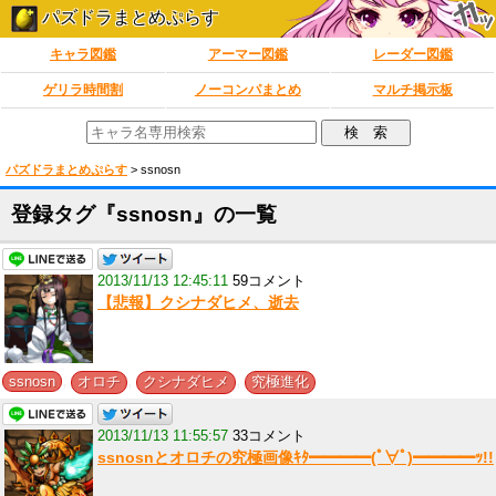
パズドラまとめぷらす
キャラ図鑑
アーマー図鑑
レーダー図鑑
ゲリラ時間割
ノーコンパまとめ
マルチ掲示板
パズドラまとめぷらす
>
ssnosn
登録タグ『ssnosn』の一覧
2013/11/13 12:45:11
59コメント
【悲報】クシナダヒメ、逝去
,
,
,
ssnosn
オロチ
クシナダヒメ
究極進化
2013/11/13 11:55:57
33コメント
ssnosnとオロチの究極画像ｷﾀ━━━━(ﾟ∀ﾟ)━━━━ｯ!!