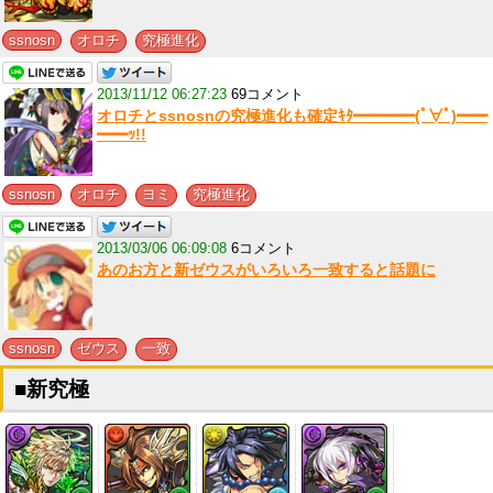
,
,
ssnosn
オロチ
究極進化
2013/11/12 06:27:23
69コメント
オロチとssnosnの究極進化も確定ｷﾀ━━━━(ﾟ∀ﾟ)━━
━━ｯ!!
,
,
,
ssnosn
オロチ
ヨミ
究極進化
2013/03/06 06:09:08
6コメント
あのお方と新ゼウスがいろいろ一致すると話題に
,
,
ssnosn
ゼウス
一致
■新究極