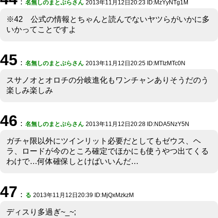
：
名無しのまとぷらさん
2013年11月12日20:23 ID:MzYyNTg1M
※42 公式の情報とちゃんと読んでないヤツらがいかに多
いかってことですよ
45
：
名無しのまとぷらさん
2013年11月12日20:25 ID:MTIzMTc0N
スサノオとオロチの分岐進化もワンチャンありそうだのう
楽しみ楽しみ
46
：
名無しのまとぷらさん
2013年11月12日20:28 ID:NDA5NzY5N
ガチャ限以外にツインリット必要だとしてもゼウス、ヘ
ラ、ロードが今のところ確定でほかにも使うやつ出てくる
わけで…何体確保しとけばいいんだ…
47
：
る
2013年11月12日20:39 ID:MjQxMzkzM
ディスり多過ぎ~_~;