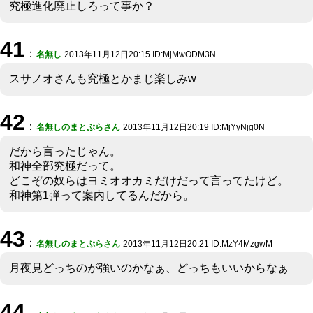
究極進化廃止しろって事か？
41
：
名無し
2013年11月12日20:15 ID:MjMwODM3N
スサノオさんも究極とかまじ楽しみw
42
：
名無しのまとぷらさん
2013年11月12日20:19 ID:MjYyNjg0N
だから言ったじゃん。
和神全部究極だって。
どこぞの奴らはヨミオオカミだけだって言ってたけど。
和神第1弾って案内してるんだから。
43
：
名無しのまとぷらさん
2013年11月12日20:21 ID:MzY4MzgwM
月夜見どっちのが強いのかなぁ、どっちもいいからなぁ
44