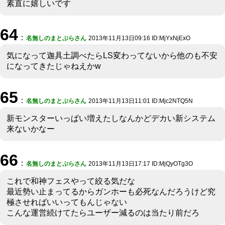
素直に嬉しいです
64
：
名無しのまとぷらさん
2013年11月13日09:16 ID:MjYxNjExO
気になって迦具土調べたらLS変わってないから他のも不安
になってきたじゃねえかw
65
：
名無しのまとぷらさん
2013年11月13日11:01 ID:Mjc2NTQ5N
新モンスターいっぱい増えたしなんかどデカい新システム
来ないかなー
66
：
名無しのまとぷらさん
2013年11月13日17:17 ID:MjQyOTg3O
これで和神フェスやって絞る気だな
最近勢い止まってるからガンホーも必死なんだろうけど究
極させればいいってもんじゃない
こんな運営続けてたらユーザー減るのは当たり前だろ