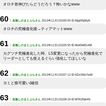
オロチ首伸びたらどうだろう？怖いかなwww
60
：
名無しのまとぷらさん
2013年11月13日00:55 ID:Mjg0NjMyN
オロチの究極進化後→ティアマットwww
61
：
名無しのまとぷらさん
2013年11月13日05:55 ID:Mzk5MDc4M
カグツチ究極進化した時、LS変更になったから究極進化で
リーダーとしても使えるぐらい強化してほしいな
62
：
名無しのまとぷらさん
2013年11月13日07:12 ID:NDc5MzYwM
ヨミと狼可愛い(確信
63
：
名無しのまとぷらさん
2013年11月13日08:16 ID:MTA3Njk4N