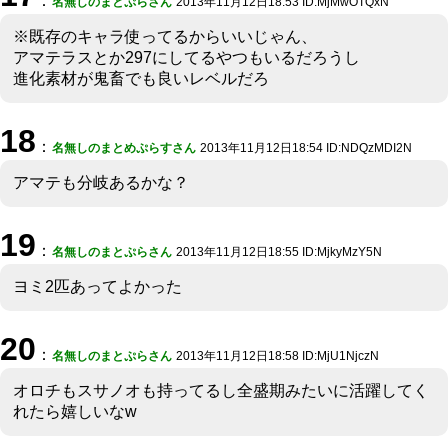
：
名無しのまとぷらさん
2013年11月12日18:53 ID:MjMwOTQxN
※既存のキャラ使ってるからいいじゃん、
アマテラスとか297にしてるやつもいるだろうし
進化素材が鬼畜でも良いレベルだろ
18
：
名無しのまとめぷらすさん
2013年11月12日18:54 ID:NDQzMDI2N
アマテも分岐あるかな？
19
：
名無しのまとぷらさん
2013年11月12日18:55 ID:MjkyMzY5N
ヨミ2匹あってよかった
20
：
名無しのまとぷらさん
2013年11月12日18:58 ID:MjU1NjczN
オロチもスサノオも持ってるし全盛期みたいに活躍してく
れたら嬉しいなw