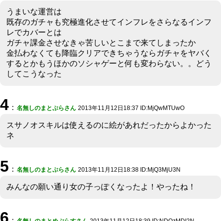
うまいな運営は
既存のガチャも究極進化させてインフレをさらなるインフ
レでカバーとは
ガチャ課金させなきゃ苦しいとこまで来てしまったか
金払わなくても降臨クリアできちゃうならガチャをヤバく
するとかもうほかのソシャゲーと何も変わらない。。どう
してこうなった
4
：
名無しのまとぷらさん
2013年11月12日18:37 ID:MjQwMTUwO
スサノオスキルは使えるのに絵があれだったからよかった
ネ
5
：
名無しのまとぷらさん
2013年11月12日18:38 ID:MjQ3MjU3N
みんなの願い通り女の子っぽくなったよ！やったね！
6
：
名無しのまとめぷらすさん
2013年11月12日18:39 ID:NDQzMDI2N