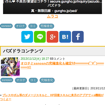
ムラコ
,
,
,
ssnosn
オロチ
ヨミ
究極進化
パズドラコンテンツ
2013/11/12(火) 18:27
69コメント
オロチとssnosnの究極進化も確定ｷﾀ━━━━(ﾟ∀ﾟ)━━
━━ｯ!!
,
,
,
ssnosn
オロチ
ヨミ
究極進化
［最終更新日］2013/11/12
«
ブレスやボム等のダメージスキルと、HP回復スキルに来月のアプデで＋α機能が
つくよー