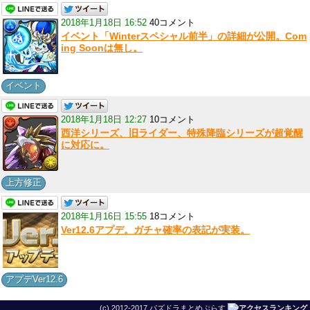
2018年1月18日 16:52
40コメント
イベント「Winterスペシャル前半」の詳細が公開。Com
ing Soonは無し。
イベント
2018年1月18日 12:27
10コメント
西洋シリーズ、旧ライダー、特殊降臨シリーズが超覚醒
に対応に。
上方修正
2018年1月16日 15:55
18コメント
Ver12.6アプデ。ガチャ確率の表記が実装。
アプデVer12.6
(c) 2012-2017 パズドラまとめぷらす