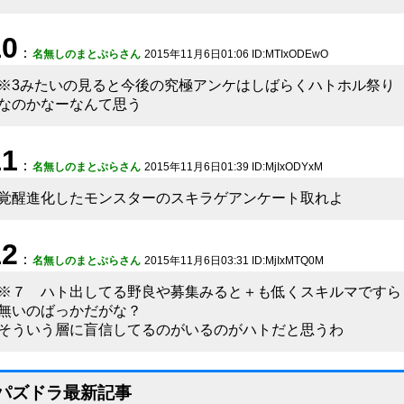
10
：
名無しのまとぷらさん
2015年11月6日01:06 ID:MTIxODEwO
※3みたいの見ると今後の究極アンケはしばらくハトホル祭り
なのかなーなんて思う
11
：
名無しのまとぷらさん
2015年11月6日01:39 ID:MjIxODYxM
覚醒進化したモンスターのスキラゲアンケート取れよ
12
：
名無しのまとぷらさん
2015年11月6日03:31 ID:MjIxMTQ0M
※７ ハト出してる野良や募集みると＋も低くスキルマですら
無いのばっかだがな？
そういう層に盲信してるのがいるのがハトだと思うわ
パズドラ最新記事