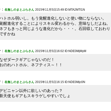
3
：
名無しのまとぷらさん
2015年11月5日15:49 ID:MTA2MTI1N
ハトホル弱いし。もう覚醒進化しないと使い物にならない。
覚醒進化することによりスキル変わるから、意味なしだよね。
ネフもきっと同じような進化だから・・・。石回収しておわり
ですかね
4
：
名無しのまとぷらさん
2015年11月5日16:02 ID:NDE0MjMyM
なぜダークギアじゃないのだ！
おのれハトホル、ネフティス～！！
5
：
名無しのまとぷらさん
2015年11月5日16:15 ID:NDE0Mjc0N
デビニャン以外に欲しいのあった？
新天使もギアもスキラゲしやすいでしょ