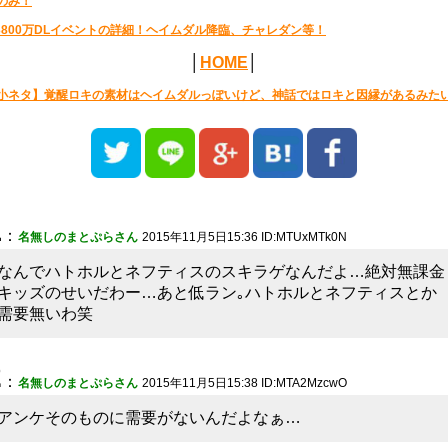
のみ！
3800万DLイベントの詳細！ヘイムダル降臨、チャレダン等！
│
HOME
│
小ネタ】覚醒ロキの素材はヘイムダルっぽいけど、神話ではロキと因縁があるみた
1
：
名無しのまとぷらさん
2015年11月5日15:36 ID:MTUxMTk0N
なんでハトホルとネフティスのスキラゲなんだよ…絶対無課金
キッズのせいだわー…あと低ラン｡ハトホルとネフティスとか
需要無いわ笑
2
：
名無しのまとぷらさん
2015年11月5日15:38 ID:MTA2MzcwO
アンケそのものに需要がないんだよなぁ…