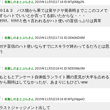
6
：
名無しのまとぷらさん
2015年11月5日17:18 ID:MTg0Mjg2N
※1＆３ バス猫から果ては覚サクヤ発表時までここのコメで
すらハトでいいとか言ってる奴いたからな・・・
ｶﾘｷﾁ、ｷﾘｷﾁと色々言われるがハト使いの盲信っぷりは異常
7
：
名無しのまとぷらさん
2015年11月5日17:31 ID:ODk0NDI4M
ガチ盲信のハト使いならすでにスキラゲ終わってるだろとは思
う
8
：
名無しのまとぷらさん
2015年11月5日18:41 ID:NDE0Mjc0M
もともとアンケート自体低ランライト層の意見が大半を占める
から期待はしてなかったが、あまりにもひどいww
9
：
名無しのまとぷらさん
2015年11月5日19:16 ID:MTg1NjgwO
ラストジャッジメント出して