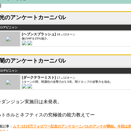
光のアンケートカーニバル
ロデビニャン
[ヘブンスプラッシュ]
18→13ターン
敵のHPを25%減少。
闇のアンケートカーニバル
ロデビニャン
[ダークテラーミスト]
17→12ターン
1ターンの間、闇属性の攻撃力が1.5倍。闇ドロップの攻撃力を強化。
※ダンジョン実施日は未発表。
ハトホルとネフティスの究極後の能力教えてー
連記事：
ムラコ210万フォロワー記念のアンケカーニバルのアンケが開始。今回は