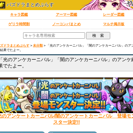
パズドラまとめぷらす
キャラ図鑑
アーマー図鑑
レーダー図鑑
ゲリラ時間割
ノーコンパまとめ
マルチ掲示板
ズドラまとめぷらす
>
未分類
>
「光のアンケカーニバル」「闇のアンケカーニバル」のア
結果でたよー。
「光のアンケカーニバル」「闇のアンケカーニバル」のアンケ
果でたよー。
光のアンケートカーニバル/闇のアンケートカーニバル 登場モ
スター決定!!