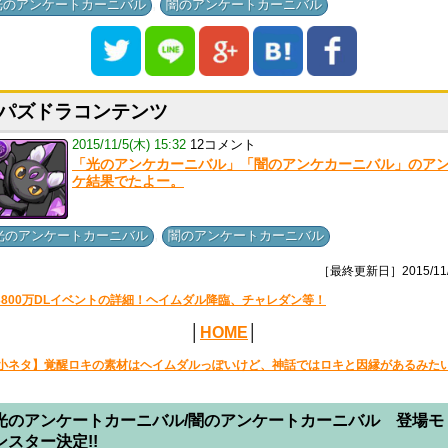
,
光のアンケートカーニバル
闇のアンケートカーニバル
パズドラコンテンツ
2015/11/5(木) 15:32
12コメント
「光のアンケカーニバル」「闇のアンケカーニバル」のア
ケ結果でたよー。
,
光のアンケートカーニバル
闇のアンケートカーニバル
［最終更新日］2015/11/
3800万DLイベントの詳細！ヘイムダル降臨、チャレダン等！
│
HOME
│
小ネタ】覚醒ロキの素材はヘイムダルっぽいけど、神話ではロキと因縁があるみた
光のアンケートカーニバル/闇のアンケートカーニバル 登場モ
ンスター決定!!