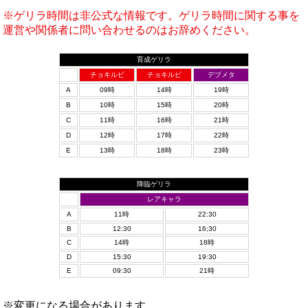
※ゲリラ時間は非公式な情報です。ゲリラ時間に関する事を
運営や関係者に問い合わせるのはお辞めください。
育成ゲリラ
チョキルビ
チョキルビ
デブメタ
A
09時
14時
19時
B
10時
15時
20時
C
11時
16時
21時
D
12時
17時
22時
E
13時
18時
23時
降臨ゲリラ
レアキャラ
A
11時
22:30
B
12:30
16;30
C
14時
18時
D
15:30
19:30
E
09:30
21時
※変更になる場合があります。