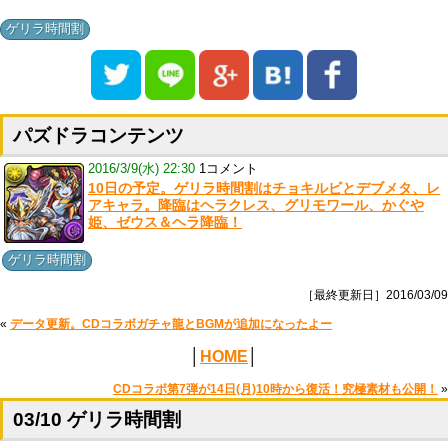
ゲリラ時間割
パズドラコンテンツ
2016/3/9(水) 22:30
1コメント
10日の予定。ゲリラ時間割はチョキルビとデブメタ、レ
アキャラ。降臨はヘラクレス、グリモワール、かぐや
姫、ゼウス＆ヘラ降臨！
ゲリラ時間割
［最終更新日］2016/03/09
«
データ更新。CDコラボガチャ龍とBGMが追加になったよー
│
HOME
│
CDコラボ第7弾が14日(月)10時から復活！究極素材も公開！
»
03/10 ゲリラ時間割