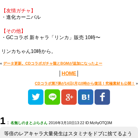
【友情ガチャ】
・進化カーニバル
【その他】
・GCコラボ 新キャラ「リンカ」販売 10時〜
リンカちゃん10時から。
«
データ更新。CDコラボガチャ龍とBGMが追加になったよー
│
HOME
│
CDコラボ第7弾が14日(月)10時から復活！究極素材も公開！
»
1
：
名無しのまとぷらさん
2016年3月10日13:22 ID:MzAyOTQ3M
等倍のレアキャラ大量発生はスタミナをドブに捨てるよう