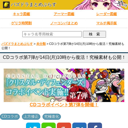
パズドラまとめぷらす
キャラ図鑑
アーマー図鑑
レーダー図鑑
ゲリラ時間割
ノーコンパまとめ
マルチ掲示板
パズドラまとめぷらす
>
未分類
>
CDコラボ第7弾が14日(月)10時から復活！究極素材も
公開！
CDコラボ第7弾が14日(月)10時から復活！究極素材も公開！
CDコラボイベント第7弾を開催！
,
,
CDコラボ
上方修正
究極進化