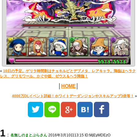
«
10日の予定。ゲリラ時間割はチョキルビとデブメタ、レアキャラ。降臨はヘラク
レス、グリモワール、かぐや姫、ゼウス＆ヘラ降臨！
│
HOME
│
4000万DLイベント詳細！ホワイトデーダンジョンやスキルアップ3倍等！
»
1
：
名無しのまとぷらさん
2016年3月10日13:15 ID:MjEyMDEzO