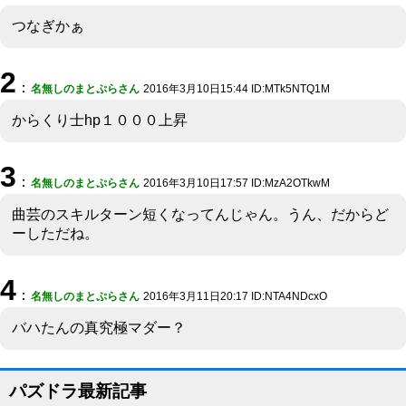
つなぎかぁ
2
：
名無しのまとぷらさん
2016年3月10日15:44 ID:MTk5NTQ1M
からくり士hp１０００上昇
3
：
名無しのまとぷらさん
2016年3月10日17:57 ID:MzA2OTkwM
曲芸のスキルターン短くなってんじゃん。うん、だからど
ーしただね。
4
：
名無しのまとぷらさん
2016年3月11日20:17 ID:NTA4NDcxO
バハたんの真究極マダー？
パズドラ最新記事