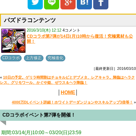
パズドラコンテンツ
2016/3/10(木) 12:12
4コメント
CDコラボ第7弾が14日(月)10時から復活！究極素材も公
開！
,
,
CDコラボ
上方修正
究極進化
［最終更新日］2016/03/10
«
10日の予定。ゲリラ時間割はチョキルビとデブメタ、レアキャラ。降臨はヘラク
レス、グリモワール、かぐや姫、ゼウス＆ヘラ降臨！
│
HOME
│
4000万DLイベント詳細！ホワイトデーダンジョンやスキルアップ3倍等！
»
CDコラボイベント第7弾を開催！
期間:03/14(月)10:00～03/20(日)23:59