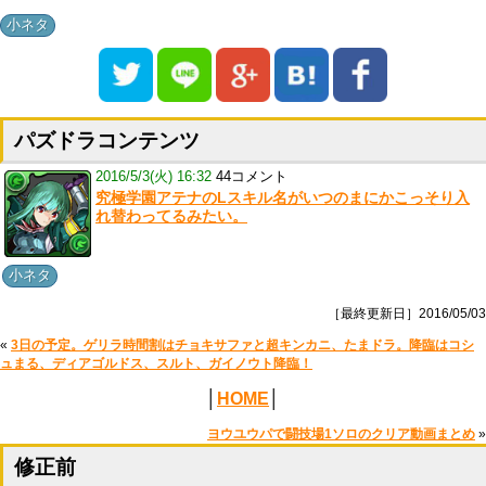
小ネタ
パズドラコンテンツ
2016/5/3(火) 16:32
44コメント
究極学園アテナのLスキル名がいつのまにかこっそり入
れ替わってるみたい。
小ネタ
［最終更新日］2016/05/03
«
3日の予定。ゲリラ時間割はチョキサファと超キンカニ、たまドラ。降臨はコシ
ュまる、ディアゴルドス、スルト、ガイノウト降臨！
│
HOME
│
ヨウユウパで闘技場1ソロのクリア動画まとめ
»
修正前