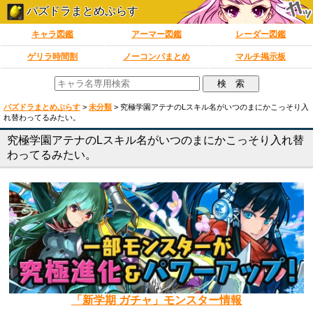
パズドラまとめぷらす
キャラ図鑑
アーマー図鑑
レーダー図鑑
ゲリラ時間割
ノーコンパまとめ
マルチ掲示板
パズドラまとめぷらす
>
未分類
>
究極学園アテナのLスキル名がいつのまにかこっそり入
れ替わってるみたい。
究極学園アテナのLスキル名がいつのまにかこっそり入れ替
わってるみたい。
「新学期 ガチャ」モンスター情報