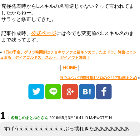
究極発表時からLスキルの名前逆じゃない？って言われてま
したからねー。
サラッと修正してきた。
記事作成時、
公式ページ
には今でも変更前のLスキル名のま
まで残ってます。
«
3日の予定。ゲリラ時間割はチョキサファと超キンカニ、たまドラ。降臨はコシ
ュまる、ディアゴルドス、スルト、ガイノウト降臨！
│
HOME
│
ヨウユウパで闘技場1ソロのクリア動画まとめ
»
1
：
名無しのまとぷらさん
2016年5月3日16:41 ID:MzEwOTE1N
すげうえええええええええぶっ壊れきたあああああああ