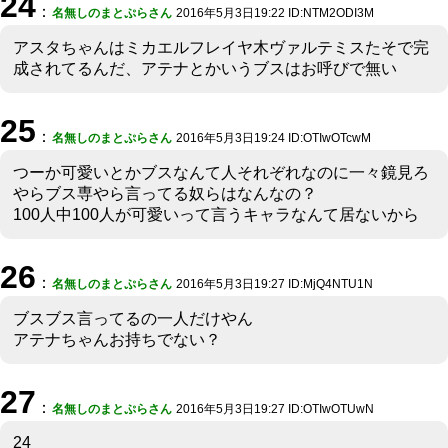
24
：
名無しのまとぷらさん
2016年5月3日19:22 ID:NTM2ODI3M
アスタちゃんはミカエルフレイヤ木ヴァルテミスたそで完
成されてるんだ、アテナとかいうブスはお呼びで無い
25
：
名無しのまとぷらさん
2016年5月3日19:24 ID:OTIwOTcwM
つーか可愛いとかブスなんて人それぞれなのに一々鏡見ろ
やらブス専やら言ってる奴らはなんなの？
100人中100人が可愛いって言うキャラなんて居ないから
26
：
名無しのまとぷらさん
2016年5月3日19:27 ID:MjQ4NTU1N
ブスブス言ってるの一人だけやん
アテナちゃんお持ちでない？
27
：
名無しのまとぷらさん
2016年5月3日19:27 ID:OTIwOTUwN
24