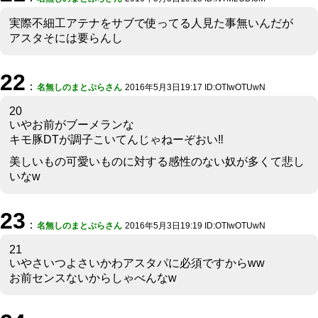
実際不細工アテナをサブで使ってる人見た事無いんだが
アスタそには要らんし
22
：
名無しのまとぷらさん
2016年5月3日19:17 ID:OTIwOTUwN
20
いやお前がブーメランな
キモ豚DTが調子こいてんじゃねーぞおい‼︎
美しいもの可愛いものに対する感性のない奴が多くて悲し
いなw
23
：
名無しのまとぷらさん
2016年5月3日19:19 ID:OTIwOTUwN
21
いやさいつよさいかわアスタパに必須ですからww
お前センスないからしゃべんなw