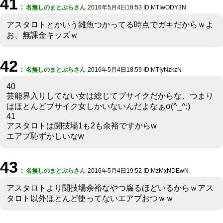
41
：
名無しのまとぷらさん
2016年5月4日18:53 ID:MTIwODY3N
アスタロトとかいう雑魚つかってる時点でガキだからｗよ
お、無課金キッズｗ
42
：
名無しのまとぷらさん
2016年5月4日18:59 ID:MTIyNzkzN
40
芸能界入りしてない女は総じてブサイクだからな、つまり
はほとんどブサイク女しかいないんだよなぁσ(^_^;)
41
アスタロトは闘技場1も2も余裕ですからw
エアプ恥ずかしいなw
43
：
名無しのまとぷらさん
2016年5月4日19:52 ID:MzMxNDEwN
アスタロトより闘技場余裕なやつ腐るほどいるからｗアス
タロト以外ほとんど使ってないエアプおつｗｗ