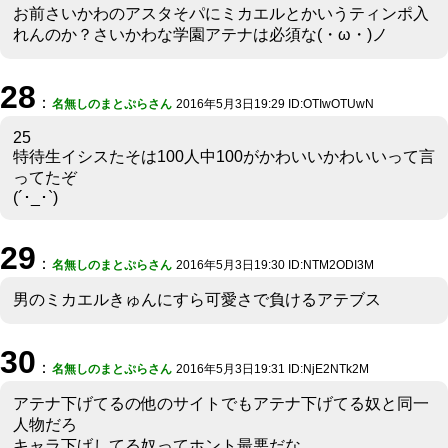
お前さいかわのアスタそパにミカエルとかいうティンポ入
れんのか？さいかわな学園アテナは必須な(・ω・)ノ
28
：
名無しのまとぷらさん
2016年5月3日19:29 ID:OTIwOTUwN
25
特待生イシスたそは100人中100がかわいいかわいいって言
ってたぞ
(´･_･`)
29
：
名無しのまとぷらさん
2016年5月3日19:30 ID:NTM2ODI3M
男のミカエルきゅんにすら可愛さで負けるアテブス
30
：
名無しのまとぷらさん
2016年5月3日19:31 ID:NjE2NTk2M
アテナ下げてるの他のサイトでもアテナ下げてる奴と同一
人物だろ
キャラ下げしてる奴ってホント最悪だな