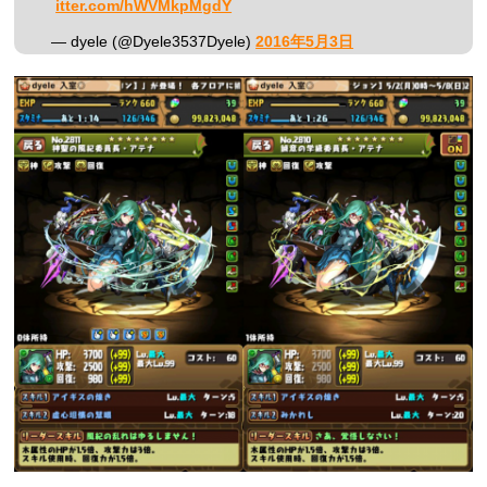
itter.com/hWVMkpMgdY
— dyele (@Dyele3537Dyele)
2016年5月3日