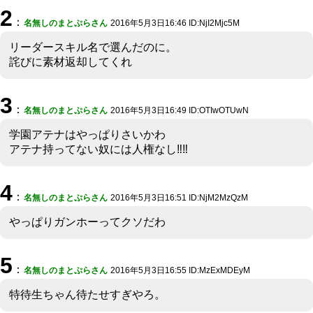
2
：
名無しのまとぷらさん
2016年5月3日16:46 ID:NjI2Mjc5M
リーダースキル名で選んだのに。
詫びに素材返却してくれ
3
：
名無しのまとぷらさん
2016年5月3日16:49 ID:OTIwOTUwN
学園アテナはやっぱりさいかわ
アテナ持ってない奴には人権なし‼︎‼︎
4
：
名無しのまとぷらさん
2016年5月3日16:51 ID:NjM2MzQzM
やっぱりガンホーってクソだわ
5
：
名無しのまとぷらさん
2016年5月3日16:55 ID:MzExMDEyM
特待生ちゃん待たせすぎやろ。