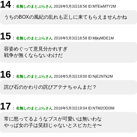
14
：
名無しのまとぷらさん
2016年5月3日18:56 ID:MTEwMTY2M
うちのBOXの風紀の乱れも正しに来てもらえませんかね
15
：
名無しのまとぷらさん
2016年5月3日18:58 ID:MjkyMDE1M
容姿めぐって意見分かれすぎ
戦争が無くならないわけだ
16
：
名無しのまとぷらさん
2016年5月3日19:00 ID:NjE2NTk2M
詫び石のかわりの詫びアテナちゃんまだ？
17
：
名無しのまとぷらさん
2016年5月3日19:04 ID:NTM2ODI3M
常に怒ってるようなブスが可愛いは無いわな
やっぱ女の子は笑顔じゃないとスピカたそ〜