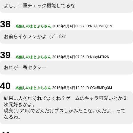
よし、二重チェック機能してるな
38
：
名無しのまとぷらさん
2016年5月4日00:27 ID:NDA0MTQ3N
お前らイケメンかよ（ﾌﾞｰﾒﾗﾝ
39
：
名無しのまとぷらさん
2016年5月4日07:26 ID:NzkyMTk2N
おれが一番セクシー
40
：
名無しのまとぷらさん
2016年5月4日12:29 ID:ODc5MDg3M
結果…人それそれでよくね？ゲームのキャラ可愛いとか２
次元好きかよ。
現実(リアル)でどんだけブスしかみたこないんだよ…って
なるわ。