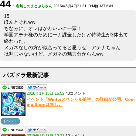
44
：
名無しのまとぷらさん
2016年5月4日21:31 ID:Mjg1MTMxN
15
ほんとそれww
ちなみに、オレはかわいいに一票！
学園アテナ様のために一万課金したけど特待生が3体出て
終わった。
メガネなしの方が似合ってると思うぜ！アテナちゃん！
批判じゃないけど、メガネの魅力分からんww
パズドラ最新記事
2018年1月18日 16:52
40コメント
イベント「Winterスペシャル前半」の詳細が公開。Com
ing Soonは無し。
イベント
2018年1月18日 12:27
10コメント