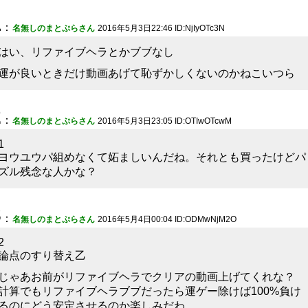
1
：
名無しのまとぷらさん
2016年5月3日22:46 ID:NjIyOTc3N
はい、リファイブヘラとかブブなし
運が良いときだけ動画あげて恥ずかしくないのかねこいつら
2
：
名無しのまとぷらさん
2016年5月3日23:05 ID:OTIwOTcwM
1
ヨウユウパ組めなくて妬ましいんだね。それとも買ったけどパ
ズル残念な人かな？
3
：
名無しのまとぷらさん
2016年5月4日00:04 ID:ODMwNjM2O
2
論点のすり替え乙
じゃあお前がリファイブヘラでクリアの動画上げてくれな？
計算でもリファイブヘラブブだったら運ゲー除けば100%負け
るのにどう安定させるのか楽しみだわ