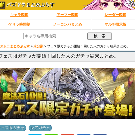
パズドラまとめぷらす
キャラ図鑑
アーマー図鑑
レーダー図鑑
ゲリラ時間割
ノーコンパまとめ
マルチ掲示板
ズドラまとめぷらす
>
未分類
>
フェス限ガチャが開始！回した人のガチャ結果まとめ。
フェス限ガチャが開始！回した人のガチャ結果まとめ。
,
フェス限ガチャ
レアガチャ