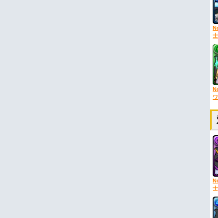
N
士
N
ワ
N
士