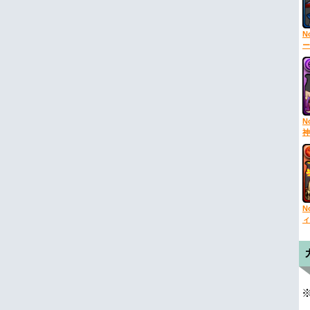
N
ー
N
神
N
ィ