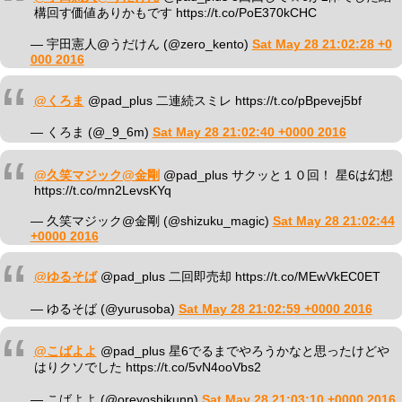
構回す価値ありかもです https://t.co/PoE370kCHC
— 宇田憲人@うだけん (@zero_kento)
Sat May 28 21:02:28 +0
000 2016
@くろま
@pad_plus 二連続スミレ https://t.co/pBpevej5bf
— くろま (@_9_6m)
Sat May 28 21:02:40 +0000 2016
@久笑マジック@金剛
@pad_plus サクッと１０回！ 星6は幻想
https://t.co/mn2LevsKYq
— 久笑マジック@金剛 (@shizuku_magic)
Sat May 28 21:02:44
+0000 2016
@ゆるそば
@pad_plus 二回即売却 https://t.co/MEwVkEC0ET
— ゆるそば (@yurusoba)
Sat May 28 21:02:59 +0000 2016
@こばよよ
@pad_plus 星6でるまでやろうかなと思ったけどや
はりクソでした https://t.co/5vN4ooVbs2
— こばよよ (@oreyoshikunn)
Sat May 28 21:03:10 +0000 2016