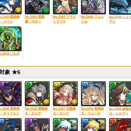
o.2143 藍龍喚
No.1952 黒獣
No.2562 アウス
No.2640 フェン
No.2710 シェ
・スミレ
魔・ズオー
トラリス
リル
アス
o.2944 バルボ
対象 ★6
o.1948 黒龍契
No.2145 碧龍喚
No.2147 日龍喚
No.2442 青龍契
No.2508 緑龍
・ティフォン
士・カエデ
士・カンナ
士・リューネ
士・シルヴィ