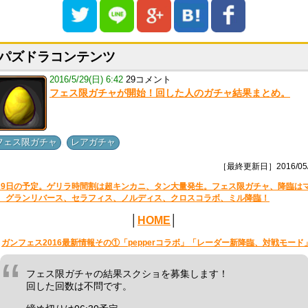
パズドラコンテンツ
2016/5/29(日) 6:42
29コメント
フェス限ガチャが開始！回した人のガチャ結果まとめ。
,
フェス限ガチャ
レアガチャ
［最終更新日］2016/05/
29日の予定。ゲリラ時間割は超キンカニ、タン大量発生。フェス限ガチャ、降臨は
、グランリバース、セラフィス、ノルディス、クロスコラボ、ミル降臨！
│
HOME
│
ガンフェス2016最新情報その①「pepperコラボ」「レーダー新降臨、対戦モード
フェス限ガチャの結果スクショを募集します！
回した回数は不問です。