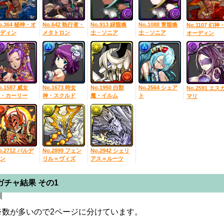
o.364 秘神・オ
No.642 執行者・
No.913 緑龍喚
No.1088 青龍喚
No.1107 幻神
ディン
メタトロン
士・ソニア
士・ソニア
オーディン
o.1587 威女
No.1673 時女
No.1950 白獣
No.2564 シェア
No.2591 エス
・カーリー
神・スクルド
魔・イルム
ト
マリ
o.2712 バルデ
No.2899 フェン
No.2942 シェリ
ン
リル＝ヴィズ
アス＝ルーツ
ガチャ結果 その1
※数が多いので2ページに分けています。