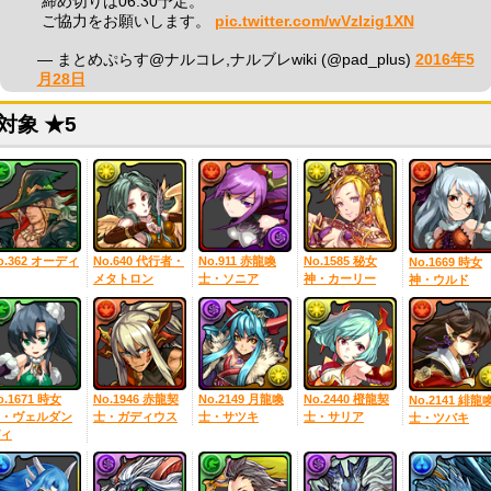
締め切りは06:30予定。
ご協力をお願いします。
pic.twitter.com/wVzIzig1XN
— まとめぷらす@ナルコレ,ナルブレwiki (@pad_plus)
2016年5
月28日
対象 ★5
o.362 オーディ
No.640 代行者・
No.911 赤龍喚
No.1585 秘女
No.1669 時女
メタトロン
士・ソニア
神・カーリー
神・ウルド
o.1671 時女
No.1946 赤龍契
No.2149 月龍喚
No.2440 橙龍契
No.2141 緋龍
・ヴェルダン
士・ガディウス
士・サツキ
士・サリア
士・ツバキ
ィ