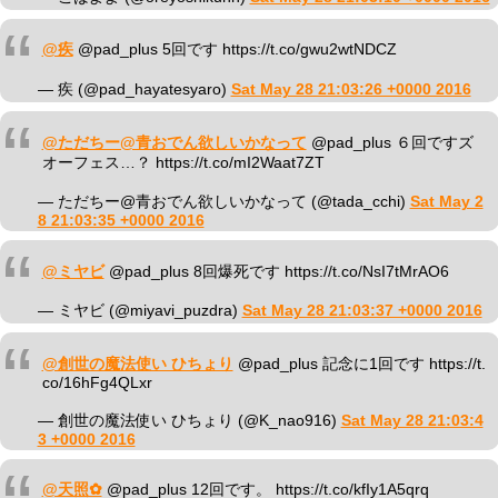
@疾
@pad_plus 5回です https://t.co/gwu2wtNDCZ
— 疾 (@pad_hayatesyaro)
Sat May 28 21:03:26 +0000 2016
@ただちー@青おでん欲しいかなって
@pad_plus ６回ですズ
オーフェス…？ https://t.co/mI2Waat7ZT
— ただちー@青おでん欲しいかなって (@tada_cchi)
Sat May 2
8 21:03:35 +0000 2016
@ミヤビ
@pad_plus 8回爆死です https://t.co/NsI7tMrAO6
— ミヤビ (@miyavi_puzdra)
Sat May 28 21:03:37 +0000 2016
@創世の魔法使い ひちょり
@pad_plus 記念に1回です https://t.
co/16hFg4QLxr
— 創世の魔法使い ひちょり (@K_nao916)
Sat May 28 21:03:4
3 +0000 2016
@天照✿
@pad_plus 12回です。 https://t.co/kfIy1A5qrq