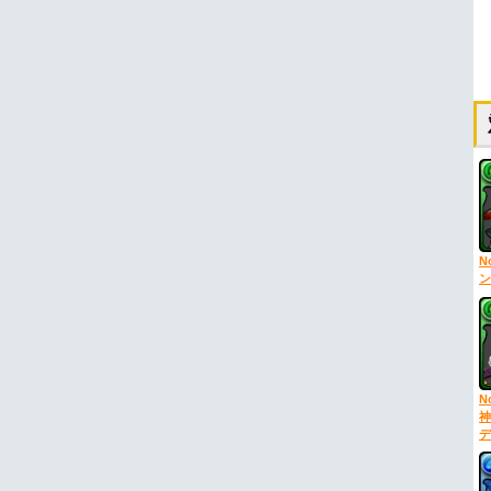
N
ン
N
神
デ