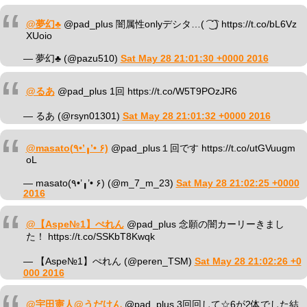
@夢幻♣
@pad_plus 闇属性onlyデシタ…( ͡ ͜ ͡ ) https://t.co/bL6Vz
XUoio
— 夢幻♣ (@pazu510)
Sat May 28 21:01:30 +0000 2016
@るあ
@pad_plus 1回 https://t.co/W5T9POzJR6
— るあ (@rsyn01301)
Sat May 28 21:01:32 +0000 2016
@masato(٩•’╻’• ۶)
@pad_plus１回です https://t.co/utGVuugm
oL
— masato(٩•’╻’• ۶) (@m_7_m_23)
Sat May 28 21:02:25 +0000
2016
@【Aspe№1】ぺれん
@pad_plus 念願の闇カーリーきまし
た！ https://t.co/SSKbT8Kwqk
— 【Aspe№1】ぺれん (@peren_TSM)
Sat May 28 21:02:26 +0
000 2016
@宇田憲人@うだけん
@pad_plus 3回回して☆6が2体でした結