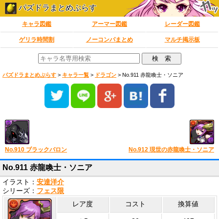
パズドラまとめぷらす
キャラ図鑑
アーマー図鑑
レーダー図鑑
ゲリラ時間割
ノーコンパまとめ
マルチ掲示板
パズドラまとめぷらす
>
キャラ一覧
>
ドラゴン
>
No.911 赤龍喚士・ソニア
No.910 ブラックバロン
No.912 現世の赤龍喚士・ソニア
No.911 赤龍喚士・ソニア
イラスト：
安達洋介
シリーズ：
フェス限
レア度
コスト
換算値