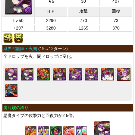
★5
30
407
ＨＰ
攻撃
回復
Lv.50
2290
770
73
+297
3280
1265
370
継界召龍陣・火闇
(
19→12ターン
)
全ドロップを火、闇ドロップに変化。
魔龍族の誇り
悪魔タイプの攻撃力と回復力が2.5倍。