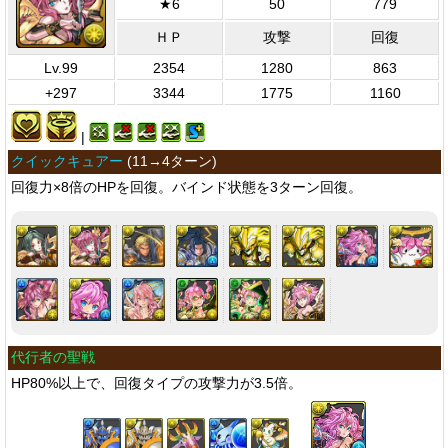
★6
50
779
ＨＰ
攻撃
回復
Lv.99
2354
1280
863
+297
3344
1775
1160
|
クイックキュアー
(
11→4ターン
)
回復力×8倍のHPを回復。バインド状態を3ターン回復。
代行者の聖戦
HP80%以上で、回復タイプの攻撃力が3.5倍。