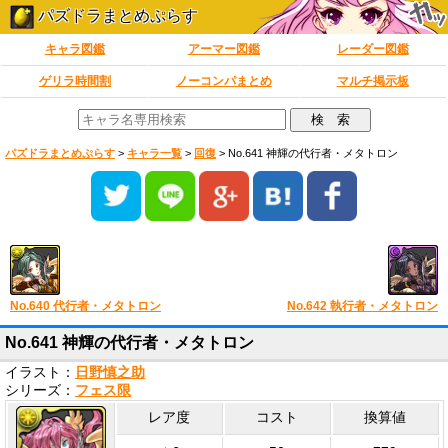
パズドラまとめぷらす
キャラ図鑑
アーマー図鑑
レーダー図鑑
ゲリラ時間割
ノーコンパまとめ
マルチ掲示板
パズドラまとめぷらす
>
キャラ一覧
>
回復
>
No.641 神輝の代行者・メタトロン
No.640 代行者・メタトロン
No.642 執行者・メタトロン
No.641 神輝の代行者・メタトロン
イラスト：
日野慎之助
シリーズ：
フェス限
レア度
コスト
換算値