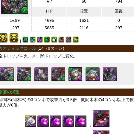
★7
60
794
ＨＰ
攻撃
回復
Lv.99
4695
1621
0
+297
5685
2116
297
|
カオティックコール
(
14→8ターン
)
全ドロップを火、木、闇ドロップに変化。
奈落の渇望
闇闇木(闇木木)の3コンボで攻撃力が3.5倍、闇闇木木の4コンボ以上で攻
撃力が6倍。
→