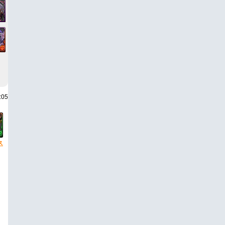
:05
ス