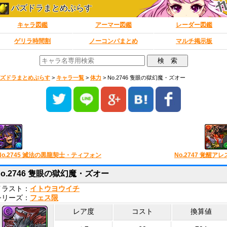
パズドラまとめぷらす
キャラ図鑑
アーマー図鑑
レーダー図鑑
ゲリラ時間割
ノーコンパまとめ
マルチ掲示板
ズドラまとめぷらす
>
キャラ一覧
>
体力
>
No.2746 隻眼の獄幻魔・ズオー
No.2745 滅法の黒龍契士・ティフォン
No.2747 覚醒アレ
No.2746 隻眼の獄幻魔・ズオー
イラスト：
イトウヨウイチ
シリーズ：
フェス限
レア度
コスト
換算値