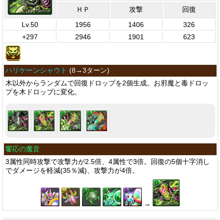
ＨＰ
攻撃
回復
Lv.50
1956
1406
326
+297
2946
1901
623
ハリケーンシャウト
(
8→3ターン
)
木以外からランダムで回復ドロップを2個生成。お邪魔と毒ドロッ
プを木ドロップに変化。
饗応の魔音
3属性同時攻撃で攻撃力が2.5倍、4属性で3倍。回復の5個十字消し
でダメージを軽減(35％減)、攻撃力が4倍。
→