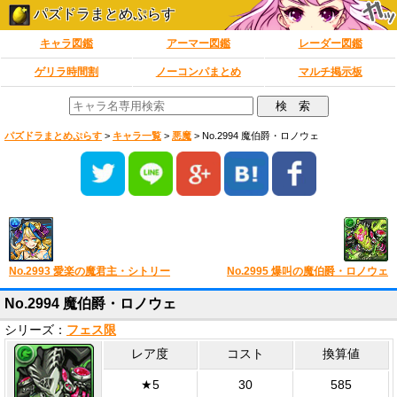
パズドラまとめぷらす
キャラ図鑑
アーマー図鑑
レーダー図鑑
ゲリラ時間割
ノーコンパまとめ
マルチ掲示板
パズドラまとめぷらす
>
キャラ一覧
>
悪魔
>
No.2994 魔伯爵・ロノウェ
No.2993 愛楽の魔君主・シトリー
No.2995 爆叫の魔伯爵・ロノウェ
No.2994 魔伯爵・ロノウェ
シリーズ：
フェス限
レア度
コスト
換算値
★5
30
585