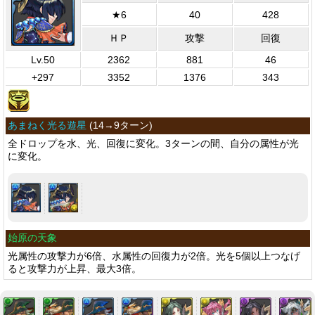
★6
40
428
ＨＰ
攻撃
回復
Lv.50
2362
881
46
+297
3352
1376
343
あまねく光る遊星
(
14→9ターン
)
全ドロップを水、光、回復に変化。3ターンの間、自分の属性が光
に変化。
始原の天象
光属性の攻撃力が6倍、水属性の回復力が2倍。光を5個以上つなげ
ると攻撃力が上昇、最大3倍。