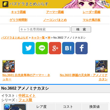
パズドラまとめぷらす
キャラ図鑑
アーマー図鑑
レーダー図鑑
ゲリラ時間割
ノーコンパまとめ
マルチ掲示板
パズドラまとめぷらす
>
キャラ一覧
>
神
>
No.3602 アメノミナカヌシ
No.3601 白光炎隼神のアーマー・ネ
No.3603 静謐の天央神・アメノミナ
ッキー
カヌシ
No.3602 アメノミナカヌシ
イラスト：
中村エイト
シリーズ：
フェス限
レア度
コスト
換算値