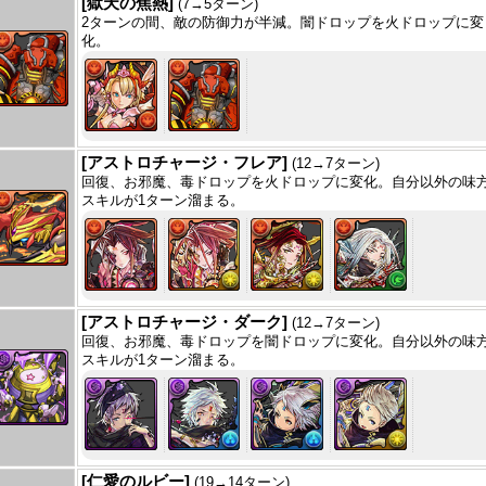
[獄天の焦熱]
(7→5ターン)
2ターンの間、敵の防御力が半減。闇ドロップを火ドロップに変
化。
[アストロチャージ・フレア]
(12→7ターン)
回復、お邪魔、毒ドロップを火ドロップに変化。自分以外の味
スキルが1ターン溜まる。
[アストロチャージ・ダーク]
(12→7ターン)
回復、お邪魔、毒ドロップを闇ドロップに変化。自分以外の味
スキルが1ターン溜まる。
[仁愛のルビー]
(19→14ターン)