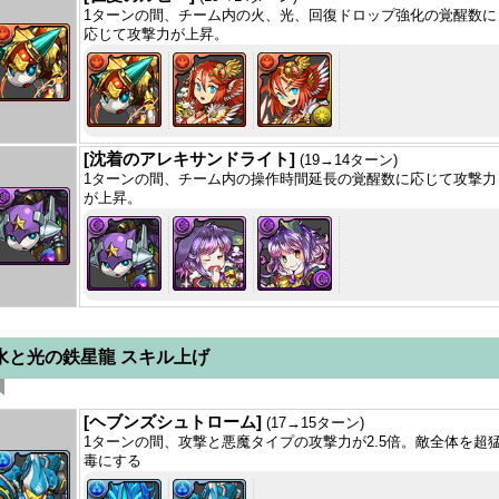
1ターンの間、チーム内の火、光、回復ドロップ強化の覚醒数に
応じて攻撃力が上昇。
[沈着のアレキサンドライト]
(19→14ターン)
1ターンの間、チーム内の操作時間延長の覚醒数に応じて攻撃力
が上昇。
水と光の鉄星龍 スキル上げ
[ヘブンズシュトローム]
(17→15ターン)
1ターンの間、攻撃と悪魔タイプの攻撃力が2.5倍。敵全体を超
毒にする