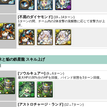
[不屈のダイヤモンド]
(19→14ターン)
1ターンの間、チーム内の2体攻撃の覚醒数に応じて攻撃力が上
昇。
木と焔の鉄星龍 スキル上げ
[ソウルキュアー]
(9→6ターン)
最大HPの30%分のHPを回復。バインド状態を3ターン回復。
[アストロチャージ・ランド]
(12→7ターン)