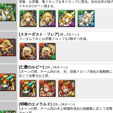
回復、お邪魔、毒ドロップを木ドロップに変化。自分以外の味
スキルが1ターン溜まる。
[スターダスト・フレア]
(8→3ターン)
ランダムで火とお邪魔ドロップを3個ずつ生成。
[仁愛のルビー]
(19→14ターン)
1ターンの間、チーム内の火、光、回復ドロップ強化の覚醒数に
応じて攻撃力が上昇。
[明晰のエメラルド]
(19→14ターン)
1ターンの間、チーム内の木と闇属性強化の覚醒数に応じて攻撃
力が上昇。