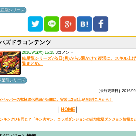
鉄星龍シリーズ
パズドラコンテンツ
2016/9/1(木) 15:15
3コメント
鉄星龍シリーズが5日(月)から5週かけて復活に。スキル上
覧まとめ。
鉄星龍シリーズ
［最終更新日］2016/09/
火ペッパーの究極進化詳細が公開に。実装は3日(土)AM6時ころから！
│
HOME
│
ンキングDも同じ？「キン肉マン」コラボダンジョンの超地獄級ダンジョン情報ま