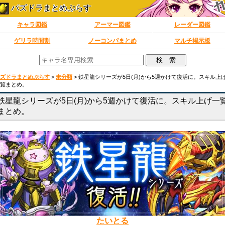
パズドラまとめぷらす
キャラ図鑑
アーマー図鑑
レーダー図鑑
ゲリラ時間割
ノーコンパまとめ
マルチ掲示板
ズドラまとめぷらす
>
未分類
>
鉄星龍シリーズが5日(月)から5週かけて復活に。スキル上
覧まとめ。
鉄星龍シリーズが5日(月)から5週かけて復活に。スキル上げ一
まとめ。
たいとる