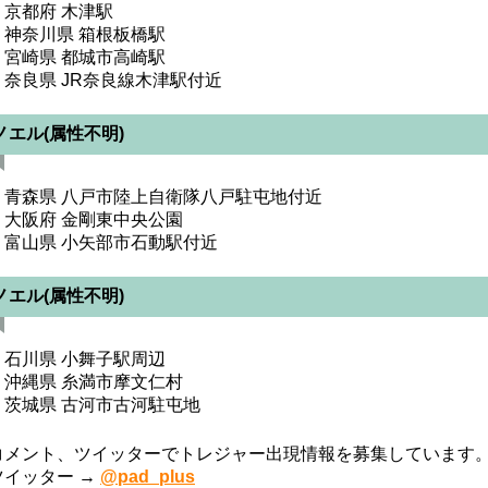
・京都府 木津駅
・神奈川県 箱根板橋駅
・宮崎県 都城市高崎駅
・奈良県 JR奈良線木津駅付近
ノエル(属性不明)
・青森県 八戸市陸上自衛隊八戸駐屯地付近
・大阪府 金剛東中央公園
・富山県 小矢部市石動駅付近
ノエル(属性不明)
・石川県 小舞子駅周辺
・沖縄県 糸満市摩文仁村
・茨城県 古河市古河駐屯地
コメント、ツイッターでトレジャー出現情報を募集しています
ツイッター →
@pad_plus