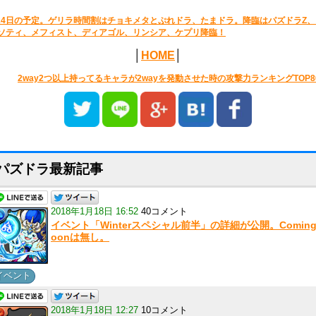
24日の予定。ゲリラ時間割はチョキメタとぷれドラ、たまドラ。降臨はパズドラZ、
ソティ、メフィスト、ディアゴル、リンシア、ケプリ降臨！
│
HOME
│
2way2つ以上持ってるキャラが2wayを発動させた時の攻撃力ランキングTOP8
パズドラ最新記事
2018年1月18日 16:52
40コメント
イベント「Winterスペシャル前半」の詳細が公開。Coming
oonは無し。
イベント
2018年1月18日 12:27
10コメント