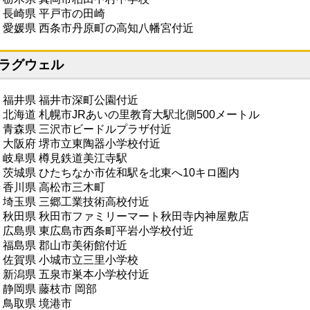
・長崎県 平戸市の田崎
・愛媛県 西条市丹原町の高知八幡宮付近
ラグウェル
・福井県 福井市深町公園付近
・北海道 札幌市JRあいの里教育大駅北側500メートル
・青森県 三沢市ビードルプラザ付近
・大阪府 堺市立東陶器小学校付近
・岐阜県 樽見鉄道美江寺駅
・茨城県 ひたちなか市佐和駅を北東へ10キロ圏内
・香川県 高松市三木町
・埼玉県 三郷工業技術高校付近
・秋田県 秋田市ファミリーマート秋田寺内神屋敷店
・広島県 東広島市西条町平岩小学校付近
・福島県 郡山市美術館付近
・佐賀県 小城市立三里小学校
・新潟県 五泉市巣本小学校付近
・静岡県 藤枝市 岡部
・鳥取県 境港市