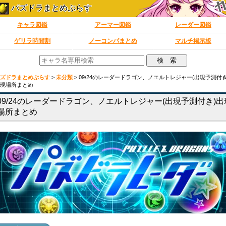
パズドラまとめぷらす
キャラ図鑑
アーマー図鑑
レーダー図鑑
ゲリラ時間割
ノーコンパまとめ
マルチ掲示板
ズドラまとめぷらす
>
未分類
>
09/24のレーダードラゴン、ノエルトレジャー(出現予測付き
現場所まとめ
09/24のレーダードラゴン、ノエルトレジャー(出現予測付き)出
場所まとめ