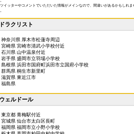
。
ツイッターやコメントでいただいた情報がメインなので、間違いがあるかもしれま
。
ドラクリスト
・神奈川県 厚木市松蓮寺周辺
・宮崎県 宮崎市清武小学校付近
・石川県 山中温泉付近
・岩手県 盛岡市立羽場小学校
・島根県 浜田市国府町浜田市立国府小学校
・群馬県 桐生市新里町
・滋賀県 東近江市
・福島県
ウェルドール
・東京都 青梅駅付近
・宮城県 仙台市太白区長町
・福岡県 福岡市立小野小学校
・栃木県 真岡市柏田中村中学校