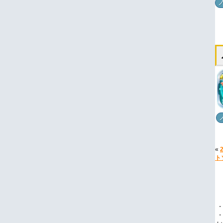
«
ト
・
・