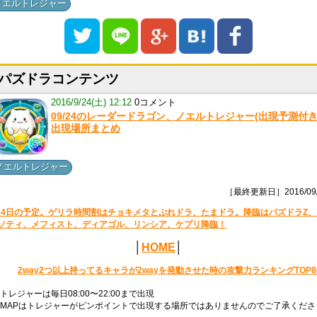
ノエルトレジャー
パズドラコンテンツ
2016/9/24(土) 12:12
0コメント
09/24のレーダードラゴン、ノエルトレジャー(出現予測付き
出現場所まとめ
ノエルトレジャー
［最終更新日］2016/09/
24日の予定。ゲリラ時間割はチョキメタとぷれドラ、たまドラ。降臨はパズドラZ、
ソティ、メフィスト、ディアゴル、リンシア、ケプリ降臨！
│
HOME
│
2way2つ以上持ってるキャラが2wayを発動させた時の攻撃力ランキングTOP8
トレジャーは毎日08:00〜22:00まで出現
MAPはトレジャーがピンポイントで出現する場所ではありませんのでご了承くださ