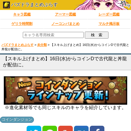
パズドラまとめぷらす
キャラ図鑑
アーマー図鑑
レーダー図鑑
ゲリラ時間割
ノーコンパまとめ
マルチ掲示板
パズドラまとめぷらす
>
未分類
>
【スキル上げまとめ】16日(水)からコインDで古代龍と
丼龍が配信に。
【スキル上げまとめ】16日(水)からコインDで古代龍と丼龍
が配信に。
※進化素材等でも同じスキルのキャラを紹介しています。
コインダンジョン