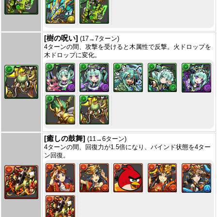
[樹の呪い]
(17→7ターン)
4ターンの間、攻撃を受けると木属性で反撃。火ドロップを
木ドロップに変化。
[癒しの鼓舞]
(11→6ターン)
4ターンの間、回復力が1.5倍になり、バインド状態を4ター
ン回復。