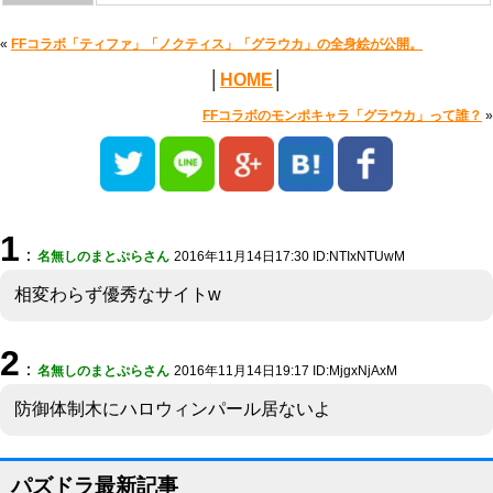
«
FFコラボ「ティファ」「ノクティス」「グラウカ」の全身絵が公開。
│
HOME
│
FFコラボのモンポキャラ「グラウカ」って誰？
»
1
：
名無しのまとぷらさん
2016年11月14日17:30 ID:NTIxNTUwM
相変わらず優秀なサイトw
2
：
名無しのまとぷらさん
2016年11月14日19:17 ID:MjgxNjAxM
防御体制木にハロウィンパール居ないよ
パズドラ最新記事