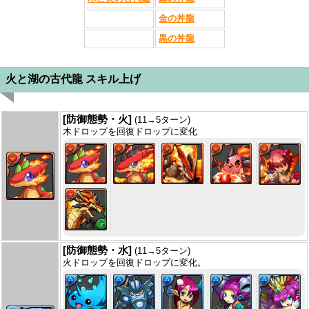
金の丼龍
黒の丼龍
火と湖の古代龍 スキル上げ
[防御態勢・火]
(11→5ターン)
木ドロップを回復ドロップに変化
[防御態勢・水]
(11→5ターン)
火ドロップを回復ドロップに変化。