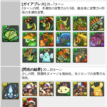
[ガイアブレス]
29→7ターン
2ターンの間、木属性の攻撃力が1.5倍。敵全体に攻撃力×20
倍の木属性攻撃。
[閃光の結界]
20→10ターン
少しの間、闇属性ダメージを無効化。光ドロップの攻撃力を
強化。