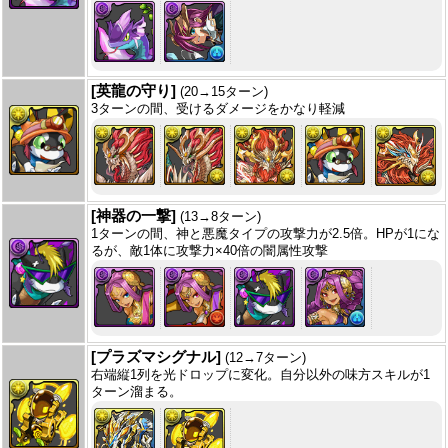
[英龍の守り]
(20→15ターン)
3ターンの間、受けるダメージをかなり軽減
[神器の一撃]
(13→8ターン)
1ターンの間、神と悪魔タイプの攻撃力が2.5倍。HPが1にな
るが、敵1体に攻撃力×40倍の闇属性攻撃
[プラズマシグナル]
(12→7ターン)
右端縦1列を光ドロップに変化。自分以外の味方スキルが1
ターン溜まる。