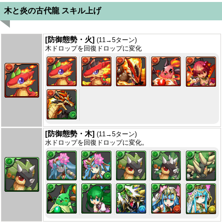
木と炎の古代龍 スキル上げ
[防御態勢・火]
(11→5ターン)
木ドロップを回復ドロップに変化
[防御態勢・木]
(11→5ターン)
水ドロップを回復ドロップに変化。