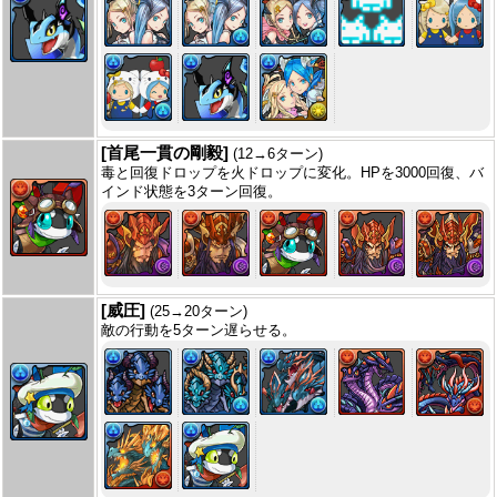
[首尾一貫の剛毅]
(12→6ターン)
毒と回復ドロップを火ドロップに変化。HPを3000回復、バ
インド状態を3ターン回復。
[威圧]
(25→20ターン)
敵の行動を5ターン遅らせる。