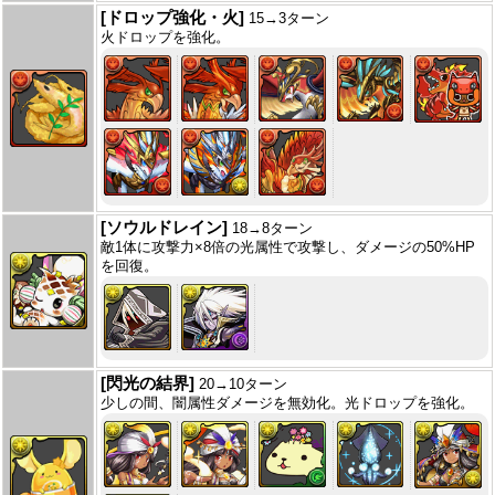
[ドロップ強化・火]
15→3ターン
火ドロップを強化。
[ソウルドレイン]
18→8ターン
敵1体に攻撃力×8倍の光属性で攻撃し、ダメージの50%HP
を回復。
[閃光の結界]
20→10ターン
少しの間、闇属性ダメージを無効化。光ドロップを強化。