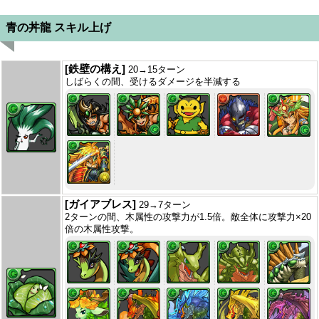
青の丼龍 スキル上げ
[鉄壁の構え]
20→15ターン
しばらくの間、受けるダメージを半減する
[ガイアブレス]
29→7ターン
2ターンの間、木属性の攻撃力が1.5倍。敵全体に攻撃力×20
倍の木属性攻撃。