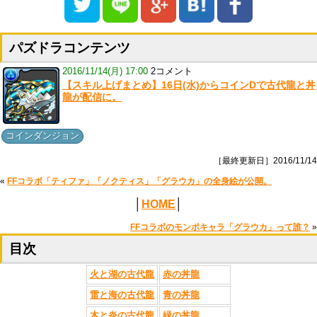
パズドラコンテンツ
2016/11/14(月) 17:00
2コメント
【スキル上げまとめ】16日(水)からコインDで古代龍と丼
龍が配信に。
コインダンジョン
［最終更新日］2016/11/14
«
FFコラボ「ティファ」「ノクティス」「グラウカ」の全身絵が公開。
│
HOME
│
FFコラボのモンポキャラ「グラウカ」って誰？
»
目次
火と湖の古代龍
赤の丼龍
雷と海の古代龍
青の丼龍
木と炎の古代龍
緑の丼龍