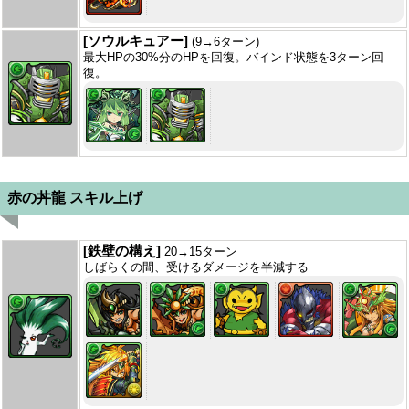
[ソウルキュアー]
(9→6ターン)
最大HPの30%分のHPを回復。バインド状態を3ターン回
復。
赤の丼龍 スキル上げ
[鉄壁の構え]
20→15ターン
しばらくの間、受けるダメージを半減する