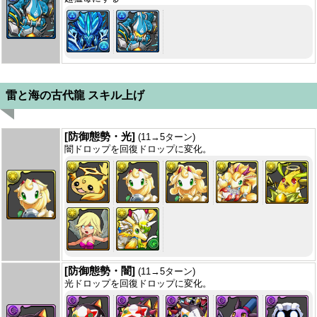
雷と海の古代龍 スキル上げ
[防御態勢・光]
(11→5ターン)
闇ドロップを回復ドロップに変化。
[防御態勢・闇]
(11→5ターン)
光ドロップを回復ドロップに変化。