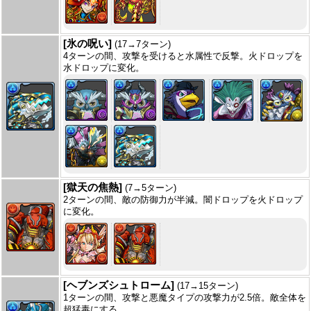
[氷の呪い]
(17→7ターン)
4ターンの間、攻撃を受けると水属性で反撃。火ドロップを
水ドロップに変化。
[獄天の焦熱]
(7→5ターン)
2ターンの間、敵の防御力が半減。闇ドロップを火ドロップ
に変化。
[ヘブンズシュトローム]
(17→15ターン)
1ターンの間、攻撃と悪魔タイプの攻撃力が2.5倍。敵全体を
超猛毒にする