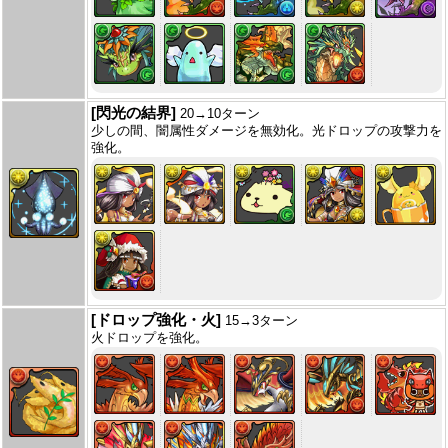
[閃光の結界]
20→10ターン
少しの間、闇属性ダメージを無効化。光ドロップの攻撃力を
強化。
[ドロップ強化・火]
15→3ターン
火ドロップを強化。