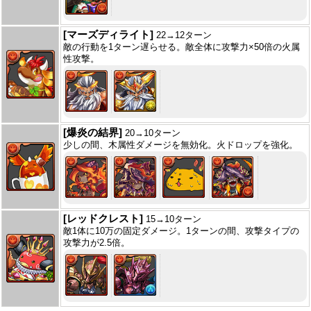
[マーズディライト]
22→12ターン
敵の行動を1ターン遅らせる。敵全体に攻撃力×50倍の火属
性攻撃。
[爆炎の結界]
20→10ターン
少しの間、木属性ダメージを無効化。火ドロップを強化。
[レッドクレスト]
15→10ターン
敵1体に10万の固定ダメージ。1ターンの間、攻撃タイプの
攻撃力が2.5倍。