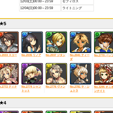
12/03(土)00:00～23:59
セフィロス
12/04(日)00:00～23:59
ライトニング
★5
o.2033 スコー
No.2035 リノア
No.2037 ジタン
No.2041 ティー
No.2770 バッ
ダ
o.2772 ティナ
No.2774 シャン
No.2776 ヴァン
No.2781 ヤ・シ
No.3295 オニ
トット
ュトラ
ンナイト
★4