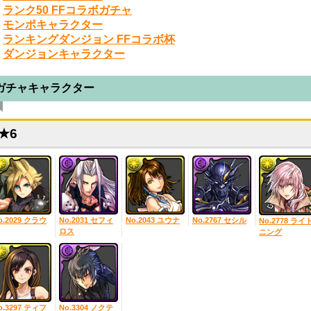
・
ランク50 FFコラボガチャ
・
モンポキャラクター
・
ランキングダンジョン FFコラボ杯
・
ダンジョンキャラクター
ガチャキャラクター
★6
o.2029 クラウ
No.2031 セフィ
No.2043 ユウナ
No.2767 セシル
No.2778 ライ
ロス
ニング
o.3297 ティフ
No.3304 ノクテ