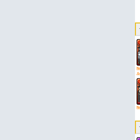
N
ル
N