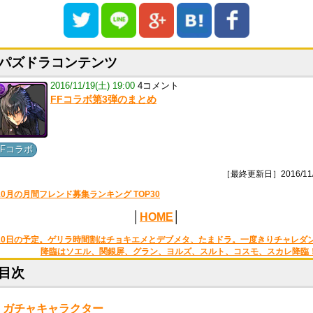
パズドラコンテンツ
2016/11/19(土) 19:00
4コメント
FFコラボ第3弾のまとめ
FFコラボ
［最終更新日］2016/11/
10月の月間フレンド募集ランキング TOP30
│
HOME
│
20日の予定。ゲリラ時間割はチョキエメとデブメタ、たまドラ。一度きりチャレダ
降臨はソエル、関銀屏、グラン、ヨルズ、スルト、コスモ、スカレ降臨
目次
・
ガチャキャラクター