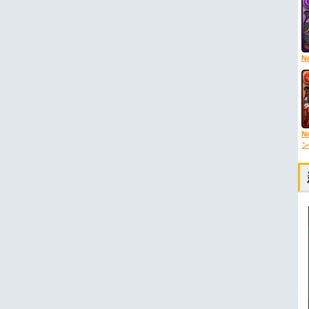
N
N
ン