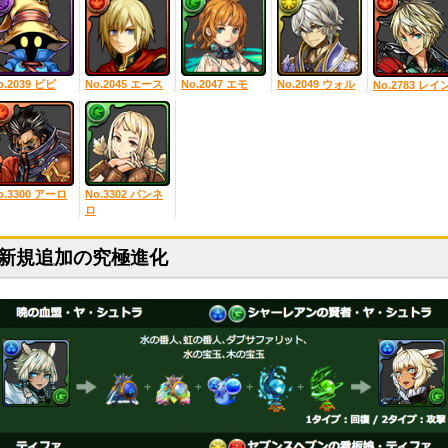
o.2039 ビビ
No.2045 エース
No.2047 エモ
No.2049 ウォル
No.2783 レイ
o.3300 アーロ
No.3302 パンネ
ロ
新規追加の究極進化