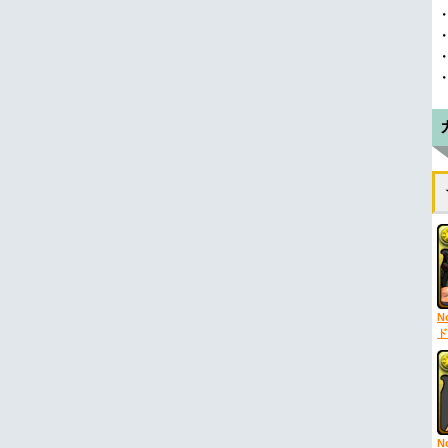
N
ド
N