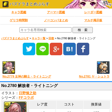
パズドラまとめぷらす
キャラ図鑑
アーマー図鑑
レーダー図鑑
ゲリラ時間割
ノーコンパまとめ
マルチ掲示板
パズドラまとめぷらす
>
キャラ一覧
>
回復
>
No.2780 解放者・ライトニング
No.2779 女神の騎士・ライトニング
No.2781 ヤ・シュトラ
No.2780 解放者・ライトニング
イラスト：
日野慎之助
シリーズ：
FFコラボ
レア度
コスト
換算値