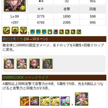
★8
32
955
ＨＰ
攻撃
回復
Lv.99
3775
1890
598
+297
4765
2385
895
|
前だけ見てろ
(
16→10ターン
)
敵全体に10000の固定ダメージ。全ドロップを5属性+回復ドロップ
に変化。
OVERCLOCK シーンドライブ
4属性以上同時攻撃で攻撃力が4倍、5属性で5倍。光を5個以上つな
げると攻撃力と回復力が2.5倍。
＋