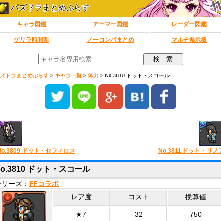
パズドラまとめぷらす
キャラ図鑑
アーマー図鑑
レーダー図鑑
ゲリラ時間割
ノーコンパまとめ
マルチ掲示板
ズドラまとめぷらす
>
キャラ一覧
>
体力
>
No.3810 ドット・スコール
No.3809 ドット・セフィロス
No.3811 ドット・リノ
No.3810 ドット・スコール
シリーズ：
FFコラボ
レア度
コスト
換算値
★7
32
750