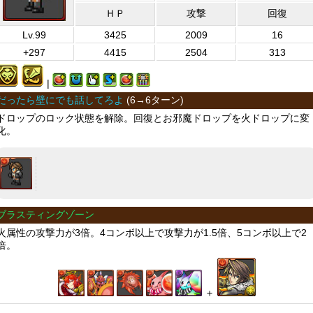
ＨＰ
攻撃
回復
Lv.99
3425
2009
16
+297
4415
2504
313
|
だったら壁にでも話してろよ
(
6→6ターン
)
ドロップのロック状態を解除。回復とお邪魔ドロップを火ドロップに変
化。
ブラスティングゾーン
火属性の攻撃力が3倍。4コンボ以上で攻撃力が1.5倍、5コンボ以上で2
倍。
＋