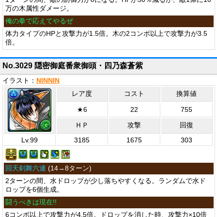
万の木属性ダメージ。
俺の拳で応えてやるぜ
体力タイプのHPと攻撃力が1.5倍。木の2コンボ以上で攻撃力が3.5
倍。
No.3029 隠密御庭番衆御頭・四乃森蒼紫
イラスト：
NINNIN
レア度
コスト
換算値
★6
22
755
ＨＰ
攻撃
回復
Lv.99
3185
1675
303
回天剣舞六連
(
14→8ターン
)
2ターンの間、水ドロップが少し落ちやすくなる。ランダムで水ド
ロップを6個生成。
闘うべきは現在!!
6コンボ以上で攻撃力が4.5倍。ドロップを消した時、攻撃力×10倍