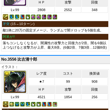
ＨＰ
攻撃
回復
Lv.99
2808
2552
348
牙突
(
15→10ターン
)
敵1体に20万の固定ダメージ。ランダムで闇ドロップを5個生成。
阿呆が!!
落ちコンしなくなるが、闇属性の攻撃力と回復力が2倍。闇を6個以
上つなげると攻撃力が上昇、最大8倍。(6個2倍、7個3倍…12個8倍)
No.3556 比古清十郎
イラスト：
レア度
コスト
換算値
★7
99
908
ＨＰ
攻撃
回復
Lv.99
4521
1854
256