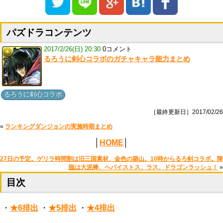
パズドラコンテンツ
2017/2/26(日) 20:30
0コメント
るろうに剣心コラボのガチャキャラ能力まとめ
るろうに剣心コラボ
［最終更新日］2017/02/26
«
ランキングダンジョンの実施時期まとめ
│
HOME
│
27日の予定。ゲリラ時間割は旧三国素材、金色の築山。10時からるろ剣コラボ。降
臨は大泥棒、ヘパイストス、ラス、ドラゴンラッシュ！
»
目次
・
★6排出
・
★5排出
・
★4排出