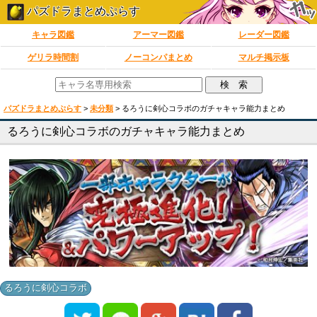
パズドラまとめぷらす
キャラ図鑑
アーマー図鑑
レーダー図鑑
ゲリラ時間割
ノーコンパまとめ
マルチ掲示板
パズドラまとめぷらす
>
未分類
>
るろうに剣心コラボのガチャキャラ能力まとめ
るろうに剣心コラボのガチャキャラ能力まとめ
るろうに剣心コラボ