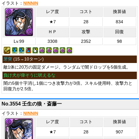
イラスト：
NINNIN
レア度
コスト
換算値
★7
28
834
ＨＰ
攻撃
回復
Lv.99
3308
2352
98
牙突
(
15→10ターン
)
敵1体に20万の固定ダメージ。ランダムで闇ドロップを5個生成。
負け犬が偉そうに吠えるな
闇の5個十字消し1個につき攻撃力が3倍。スキル使用時、攻撃力と
回復力が2.5倍。
No.3554 壬生の狼・斎藤一
イラスト：
NINNIN
レア度
コスト
換算値
★7
28
907