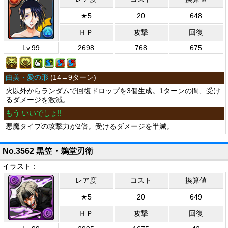
★5
20
648
ＨＰ
攻撃
回復
Lv.99
2698
768
675
由美・愛の形
(
14→9ターン
)
火以外からランダムで回復ドロップを3個生成。1ターンの間、受け
るダメージを激減。
もう いいでしょ!!
悪魔タイプの攻撃力が2倍。受けるダメージを半減。
No.3562 黒笠・鵜堂刃衛
イラスト：
レア度
コスト
換算値
★5
20
649
ＨＰ
攻撃
回復