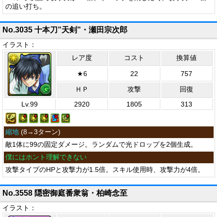
の追い打ち。
No.3035 十本刀”天剣”・瀬田宗次郎
イラスト：
レア度
コスト
換算値
★6
22
757
ＨＰ
攻撃
回復
Lv.99
2920
1805
313
縮地
(
8→3ターン
)
敵1体に99の固定ダメージ。ランダムで光ドロップを2個生成。
僕にはホント理解できない
攻撃タイプのHPと攻撃力が1.5倍。スキル使用時、攻撃力が4倍。
No.3558 隠密御庭番衆翁・柏崎念至
イラスト：