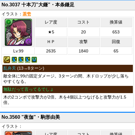
No.3037 十本刀”大鎌”・本条鎌足
イラスト：
茶壱
レア度
コスト
換算値
★5
20
653
ＨＰ
攻撃
回復
Lv.99
2635
1840
65
乱弁天
(
13→8ターン
)
敵全体に99の固定ダメージ。3ターンの間、木ドロップが少し落ち
やすくなる。
無駄だって言ってるでしょ
木の2コンボで攻撃力が2倍。木を4個以上つなげると攻撃力が1.5
倍。
No.3560 ”夜伽”・駒形由美
イラスト：
レア度
コスト
換算値