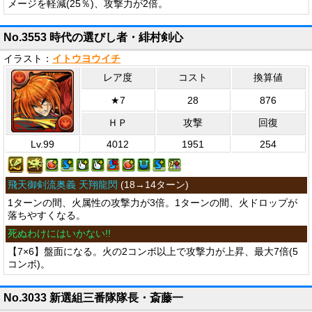
メージを軽減(25％)、攻撃力が2倍。
No.3553 時代の選びし者・緋村剣心
イラスト：
イトウヨウイチ
レア度
コスト
換算値
★7
28
876
ＨＰ
攻撃
回復
Lv.99
4012
1951
254
飛天御剣流奥義 天翔龍閃
(
18→14ターン
)
1ターンの間、火属性の攻撃力が3倍。1ターンの間、火ドロップが
落ちやすくなる。
死ぬわけにはいかない!!
【7×6】盤面になる。火の2コンボ以上で攻撃力が上昇、最大7倍(5
コンボ)。
No.3033 新選組三番隊隊長・斎藤一