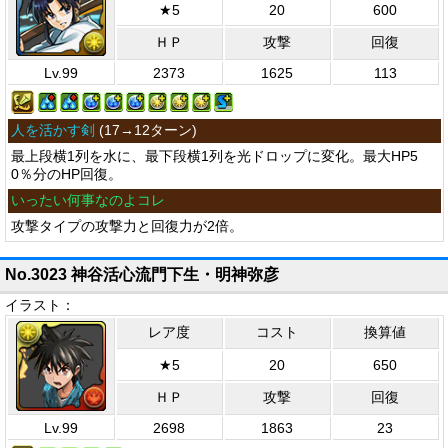
★5
20
600
ＨＰ
攻撃
回復
Lv.99
2373
1625
113
人を活かす剣
(
17→12ターン
)
最上段横1列を水に、最下段横1列を光ドロップに変化。最大HP5
0％分のHP回復。
いったい何事なのよコレ
攻撃タイプの攻撃力と回復力が2倍。
No.3023 神谷活心流門下生・明神弥彦
イラスト：
レア度
コスト
換算値
★5
20
650
ＨＰ
攻撃
回復
Lv.99
2698
1863
23