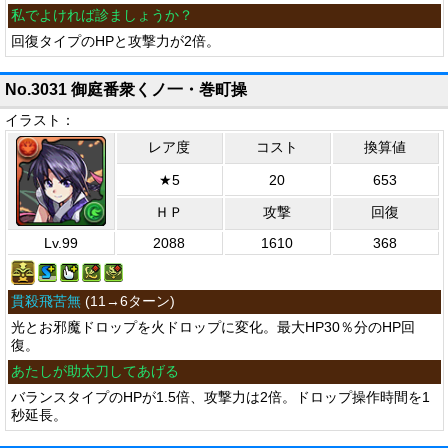
私でよければ診ましょうか？
回復タイプのHPと攻撃力が2倍。
No.3031 御庭番衆くノ一・巻町操
イラスト：
レア度
コスト
換算値
★5
20
653
ＨＰ
攻撃
回復
Lv.99
2088
1610
368
貫殺飛苦無
(
11→6ターン
)
光とお邪魔ドロップを火ドロップに変化。最大HP30％分のHP回
復。
あたしが助太刀してあげる
バランスタイプのHPが1.5倍、攻撃力は2倍。ドロップ操作時間を1
秒延長。