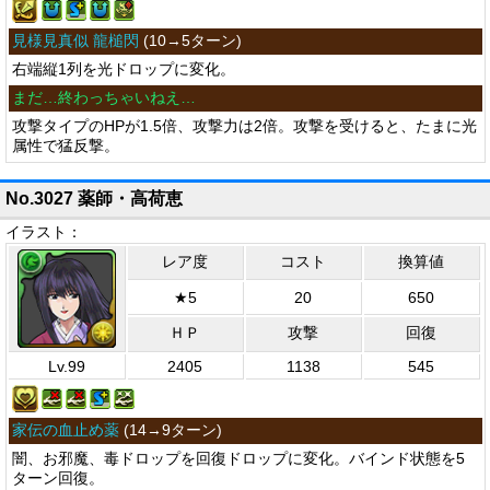
見様見真似 龍槌閃
(
10→5ターン
)
右端縦1列を光ドロップに変化。
まだ…終わっちゃいねえ…
攻撃タイプのHPが1.5倍、攻撃力は2倍。攻撃を受けると、たまに光
属性で猛反撃。
No.3027 薬師・高荷恵
イラスト：
レア度
コスト
換算値
★5
20
650
ＨＰ
攻撃
回復
Lv.99
2405
1138
545
家伝の血止め薬
(
14→9ターン
)
闇、お邪魔、毒ドロップを回復ドロップに変化。バインド状態を5
ターン回復。