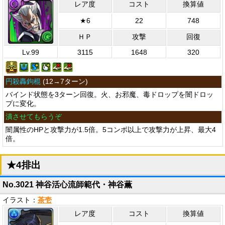
レア度
コスト
換算値
★6
22
748
ＨＰ
攻撃
回復
Lv.99
3115
1648
320
円殺轟鉤棍
(
12→7ターン
)
バインド状態を3ターン回復。火、お邪魔、毒ドロップを闇ドロッ
プに変化。
潰させてもらうぞ
闇属性のHPと攻撃力が1.5倍。5コンボ以上で攻撃力が上昇、最大4
倍。
★4排出
No.3021 神谷活心流師範代・神谷薫
イラスト：
茶壱
レア度
コスト
換算値