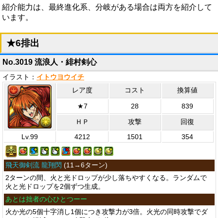
紹介能力は、最終進化系、分岐がある場合は両方を紹介して
います。
★6排出
No.3019 流浪人・緋村剣心
イラスト：
イトウヨウイチ
レア度
コスト
換算値
★7
28
839
ＨＰ
攻撃
回復
Lv.99
4212
1501
354
飛天御剣流 龍翔閃
(
11→6ターン
)
2ターンの間、火と光ドロップが少し落ちやすくなる。ランダムで
火と光ドロップを2個ずつ生成。
あとは拙者の心ひとつーー
火か光の5個十字消し1個につき攻撃力が3倍。火光の同時攻撃でダ