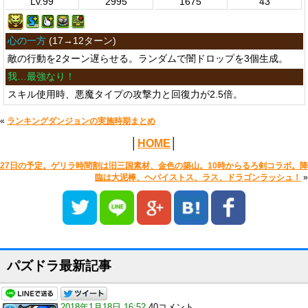
Lv.99
2995
1675
43
心の一方
(
17→12ターン
)
敵の行動を2ターン遅らせる。ランダムで闇ドロップを3個生成。
我…最強なり！
スキル使用時、悪魔タイプの攻撃力と回復力が2.5倍。
«
ランキングダンジョンの実施時期まとめ
│
HOME
│
27日の予定。ゲリラ時間割は旧三国素材、金色の築山。10時からるろ剣コラボ。降
臨は大泥棒、ヘパイストス、ラス、ドラゴンラッシュ！
»
パズドラ最新記事
2018年1月18日 16:52
40コメント