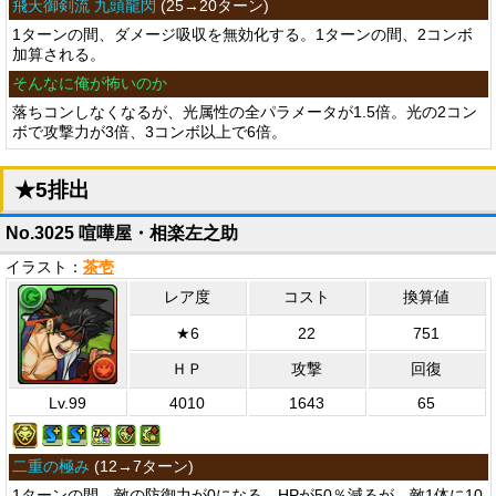
飛天御剣流 九頭龍閃
(
25→20ターン
)
1ターンの間、ダメージ吸収を無効化する。1ターンの間、2コンボ
加算される。
そんなに俺が怖いのか
落ちコンしなくなるが、光属性の全パラメータが1.5倍。光の2コン
ボで攻撃力が3倍、3コンボ以上で6倍。
★5排出
No.3025 喧嘩屋・相楽左之助
イラスト：
茶壱
レア度
コスト
換算値
★6
22
751
ＨＰ
攻撃
回復
Lv.99
4010
1643
65
二重の極み
(
12→7ターン
)
1ターンの間、敵の防御力が0になる。HPが50％減るが、敵1体に10