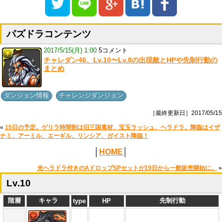
パズドラコンテンツ
2017/5/15(月) 1:00
5コメント
チャレダン46、Lv.10〜Lv.8の出現敵とHPや先制行動の
まとめ
,
ダンジョン情報
チャレンジダンジョン
［最終更新日］2017/05/15
«
15日の予定。ゲリラ時間割は旧三国素材、宝玉ラッシュ、ヘラドラ。降臨はイザ
ナミ、アーミル、エーギル、リンシア、ガイスト降臨！
│
HOME
│
光ヘラドラ付きのAドロップSPセットが19日から一般販売開始に。
»
Lv.10
階層
キャラ
先制行動
type
HP