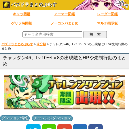
パズドラまとめぷらす
キャラ図鑑
アーマー図鑑
レーダー図鑑
ゲリラ時間割
ノーコンパまとめ
マルチ掲示板
パズドラまとめぷらす
>
未分類
>
チャレダン46、Lv.10〜Lv.8の出現敵とHPや先制行動の
まとめ
チャレダン46、Lv.10〜Lv.8の出現敵とHPや先制行動のまと
め
,
ダンジョン情報
チャレンジダンジョン