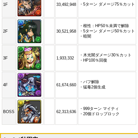
・5ターン ダメージ75％カット
1F
33,492,948
・根性：HP50％未満で解除
・5ターン ダメージ50％カット
2F
30,521,958
・暗闇
・木光闇ダメージ30％カット
3F
1,933,332
・HP100％回復
・バフ解除
4F
61,674,660
・猛毒2個生成
・999ターン マイティ
BOSS
62,313,636
・20個ドロップロック