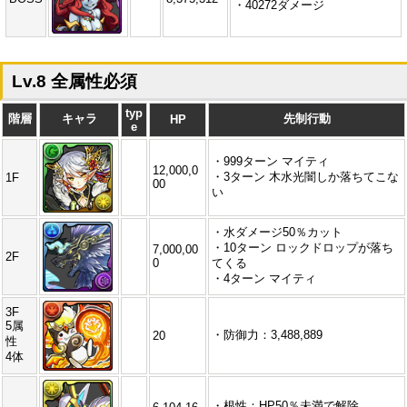
・40272ダメージ
Lv.8 全属性必須
typ
階層
キャラ
先制行動
HP
e
・999ターン マイティ
12,000,0
・3ターン 木水光闇しか落ちてこな
1F
00
い
・水ダメージ50％カット
・10ターン ロックドロップが落ち
7,000,00
2F
0
てくる
・4ターン マイティ
3F
5属
・防御力：3,488,889
20
性
4体
・根性：HP50％未満で解除