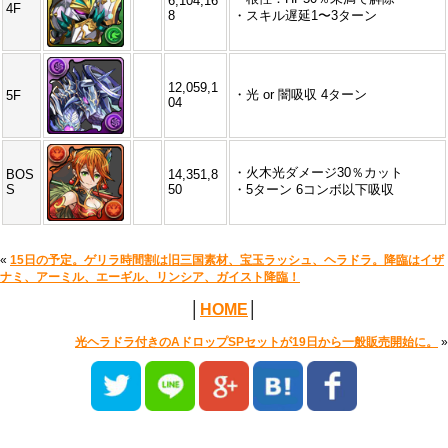
6,104,16
4F
8
・スキル遅延1〜3ターン
12,059,1
・光 or 闇吸収 4ターン
5F
04
・火木光ダメージ30％カット
BOS
14,351,8
S
50
・5ターン 6コンボ以下吸収
«
15日の予定。ゲリラ時間割は旧三国素材、宝玉ラッシュ、ヘラドラ。降臨はイザ
ナミ、アーミル、エーギル、リンシア、ガイスト降臨！
│
HOME
│
光ヘラドラ付きのAドロップSPセットが19日から一般販売開始に。
»