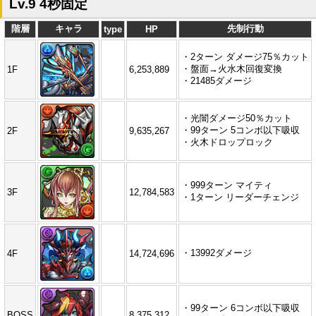
Lv.9 4秒固定
階層
キャラ
先制行動
type
HP
・2ターン ダメージ75％カット
・盤面→火水木回復変換
1F
6,253,889
・21485ダメージ
・光闇ダメージ50％カット
・99ターン 5コンボ以下吸収
2F
9,635,267
・火木ドロップロック
・999ターン マイティ
3F
12,784,583
・1ターン リーダーチェンジ
・13992ダメージ
4F
14,724,696
・99ターン 6コンボ以下吸収
BOSS
8,375,312