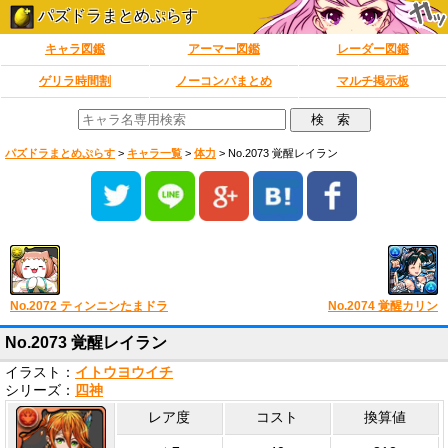
パズドラまとめぷらす
キャラ図鑑
アーマー図鑑
レーダー図鑑
ゲリラ時間割
ノーコンパまとめ
マルチ掲示板
パズドラまとめぷらす
>
キャラ一覧
>
体力
>
No.2073 覚醒レイラン
No.2072 ティンニンたまドラ
No.2074 覚醒カリン
No.2073 覚醒レイラン
イラスト：
イトウヨウイチ
シリーズ：
四神
レア度
コスト
換算値