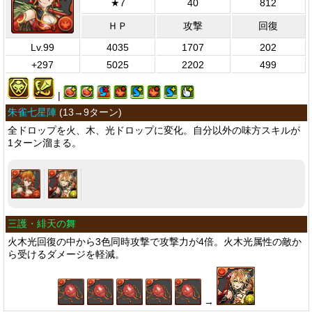
★7
40
812
ＨＰ
攻撃
回復
Lv.99
4035
1707
202
+297
5025
2202
499
|
朱雀七星陣
(
13→9ターン
)
全ドロップを火、木、光ドロップに変化。自分以外の味方スキルが
1ターン溜まる。
三護・緋天の舞
火木光回復の中から3色同時攻撃で攻撃力が4倍。火木光属性の敵か
ら受けるダメージを軽減。
→