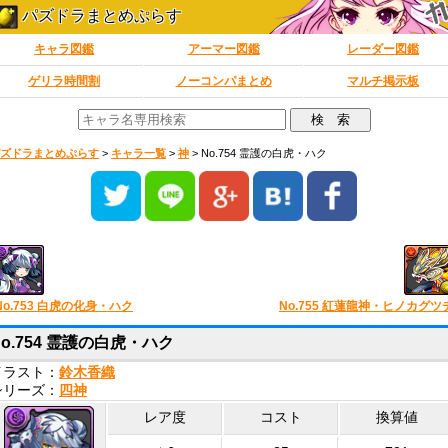
パズドラまとめぷらす
キャラ図鑑
アーマー図鑑
レーダー図鑑
ゲリラ時間割
ノーコンパまとめ
マルチ掲示板
ズドラまとめぷらす
>
キャラ一覧
>
神
>
No.754 霊護の白虎・ハク
No.753 白虎の化身・ハク
No.755 紅蓮龍神・ヒノカグツ
No.754 霊護の白虎・ハク
イラスト：
鈴木香織
シリーズ：
四神
レア度
コスト
換算値