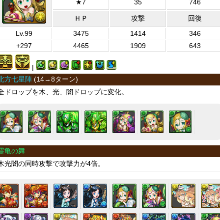
★7
35
746
ＨＰ
攻撃
回復
Lv.99
3475
1414
346
+297
4465
1909
643
|
北方七星陣
(
14→8ターン
)
全ドロップを木、光、闇ドロップに変化。
霊亀の舞
木光闇の同時攻撃で攻撃力が4倍。