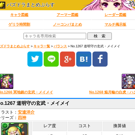
パズドラまとめぷらす
キャラ図鑑
アーマー図鑑
レーダー図鑑
ゲリラ時間割
ノーコンパまとめ
マルチ掲示板
ズドラまとめぷらす
>
キャラ一覧
>
バランス
>
No.1267 道明守の玄武・メイメイ
No.1266 冥地鎮の玄武・メイメイ
No.1268 焔月輪の白虎・ハ
No.1267 道明守の玄武・メイメイ
イラスト：
安達洋介
シリーズ：
四神
レア度
コスト
換算値