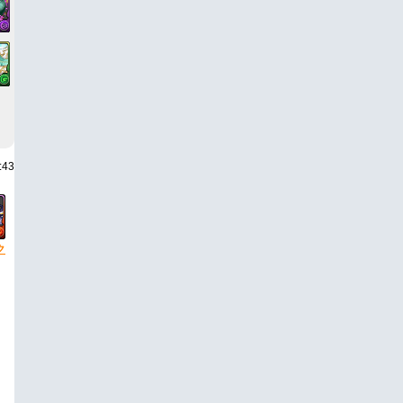
:43
ク