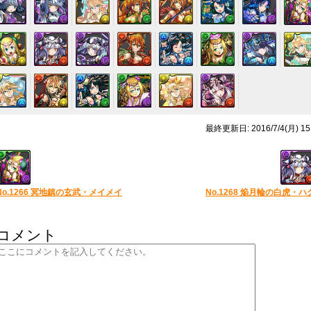
最終更新日: 2016/7/4(月) 15
No.1266 冥地鎮の玄武・メイメイ
No.1268 焔月輪の白虎・ハ
コメント