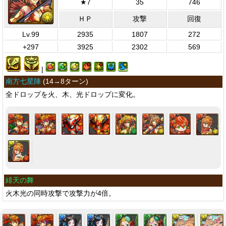
★7
35
746
ＨＰ
攻撃
回復
Lv.99
2935
1807
272
+297
3925
2302
569
|
南方七星陣
(
14→8ターン
)
全ドロップを火、木、光ドロップに変化。
緋天の舞
火木光の同時攻撃で攻撃力が4倍。