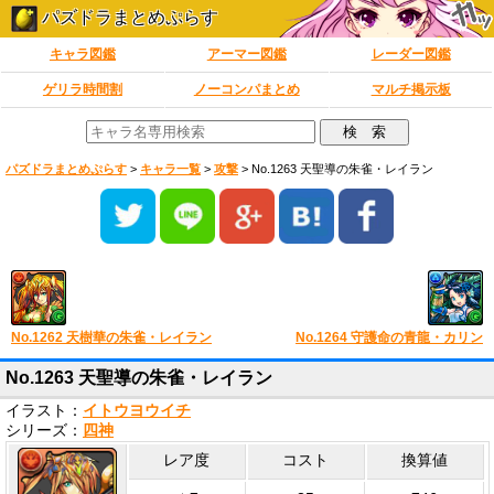
パズドラまとめぷらす
キャラ図鑑
アーマー図鑑
レーダー図鑑
ゲリラ時間割
ノーコンパまとめ
マルチ掲示板
パズドラまとめぷらす
>
キャラ一覧
>
攻撃
>
No.1263 天聖導の朱雀・レイラン
No.1262 天樹華の朱雀・レイラン
No.1264 守護命の青龍・カリン
No.1263 天聖導の朱雀・レイラン
イラスト：
イトウヨウイチ
シリーズ：
四神
レア度
コスト
換算値