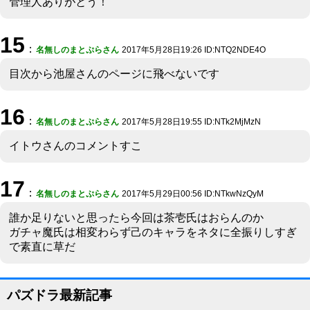
管理人ありがとう！
15
：
名無しのまとぷらさん
2017年5月28日19:26 ID:NTQ2NDE4O
目次から池屋さんのページに飛べないです
16
：
名無しのまとぷらさん
2017年5月28日19:55 ID:NTk2MjMzN
イトウさんのコメントすこ
17
：
名無しのまとぷらさん
2017年5月29日00:56 ID:NTkwNzQyM
誰か足りないと思ったら今回は茶壱氏はおらんのか
ガチャ魔氏は相変わらず己のキャラをネタに全振りしすぎ
で素直に草だ
パズドラ最新記事