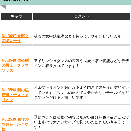
キャラ
コメント
No.3697 覚醒立
後ろの女中鉄砲隊なども拘ってデザインしています！！
花ぎん千代
No.3548 煌炎剣
アイリッシュダンスの衣装や民族っぽい髪型などをデザ
の勇士・クラウ
インに取り入れています！
ソラス
オルファリオンと対になるよう凶悪で強そうにデザイン
No.3598 闇の星
しています。スマホの画面では分からないモールドなど
壊機・デスファ
見ていただけると嬉しいです！！
リオン
季節ガチャは着物の柄など細かい部分を色々描きこんで
No.2539 鎮守の
いますので大きいサイズで見ていただきたいキャラで
翠月花・かぐや
す！
姫