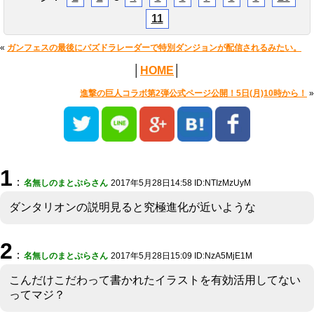
11
«
ガンフェスの最後にパズドラレーダーで特別ダンジョンが配信されるみたい。
│
HOME
│
進撃の巨人コラボ第2弾公式ページ公開！5日(月)10時から！
»
1
：
名無しのまとぷらさん
2017年5月28日14:58 ID:NTIzMzUyM
ダンタリオンの説明見ると究極進化が近いような
2
：
名無しのまとぷらさん
2017年5月28日15:09 ID:NzA5MjE1M
こんだけこだわって書かれたイラストを有効活用してない
ってマジ？