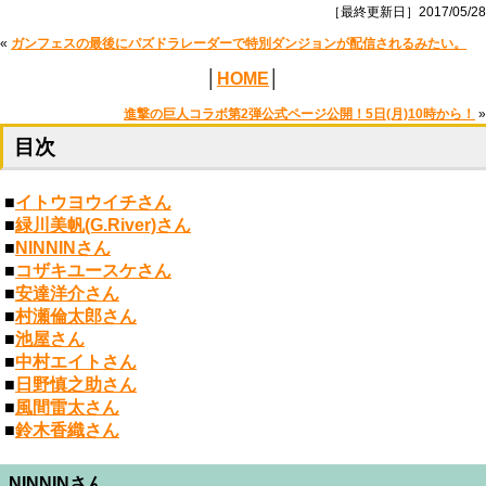
［最終更新日］2017/05/28
«
ガンフェスの最後にパズドラレーダーで特別ダンジョンが配信されるみたい。
│
HOME
│
進撃の巨人コラボ第2弾公式ページ公開！5日(月)10時から！
»
目次
■
イトウヨウイチさん
■
緑川美帆(G.River)さん
■
NINNINさん
■
コザキユースケさん
■
安達洋介さん
■
村瀬倫太郎さん
■
池屋さん
■
中村エイトさん
■
日野慎之助さん
■
風間雷太さん
■
鈴木香織さん
NINNINさん