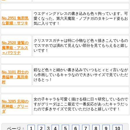
ウエディングドレスの書き込みも色々拘っています。可
No.2951 無邪気
愛くなった。第六天魔龍・ノブナガのタキシード姿もお
な新婦・サツキ
気に入りです！
クリスマスガチャは特に小物など色々描きこんでいるの
No.2520 遊覧の
でスマホでは潰れて見えない部分を見てもらえると嬉し
魔導姫・アルス
いです！
＝パウリナ
鎧など色々と細かい書き込みでいつもヒィヒィ言いなが
No.3101 烈士の
ら作画しているキャラなので大きいサイズで見ていただ
勇猛神・真田幸
けるとっ！
村
女の子キャラを可愛く描ける様に日々研究しているので
No.3285 忘却の
すがグリーダはここ最近で一番反応があったキャラだっ
死神姫・グリー
たので多きサイズで見ていただけると嬉しいです！
ダ
ページ：
1
2
3
4
5
6
7
8
9
10