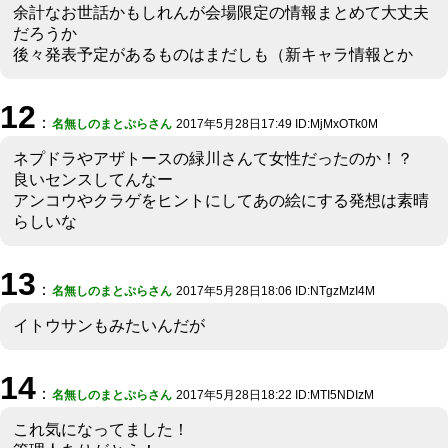
余計なお世話かもしれんが会場限定の情報まとめて大丈夫
だろうか
後々発表予定があるものはまだしも（新キャラ情報とか
12
：
名無しのまとぷらさん
2017年5月28日17:49 ID:MjMxOTk0M
ネプドラやアザトースの緑川さんて女性だったのか！？
良いセンスしてんなー
アンコウやクラゲをヒントにしてあの絵にする発想は素晴
らしいな
13
：
名無しのまとぷらさん
2017年5月28日18:06 ID:NTgzMzI4M
イトウサンもみたいんだが
14
：
名無しのまとぷらさん
2017年5月28日18:22 ID:MTI5NDIzM
これ気になってました！