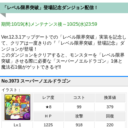
「レベル限界突破」登場記念ダンジョン配信！
期間:10/19(木)メンテナンス後～10/25(水)23:59
Ver.12.3.1アップデートでの「レベル限界突破」実装を記念し
て、クリアは一度きりの『「レベル限界突破」登場記念』ダ
ンジョンが登場！
このダンジョンをクリアすると、モンスターを「レベル限界
突破」させる際に必要な「スーパーノエルドラゴン」1体と
魔法石1個がゲットできるぞ!!
No.3973 スーパーノエルドラゴン
イラスト：
レア度
コスト
換算値
★8
99
379
ＨＰ
攻撃
回復
Lv.1
1225
918
220