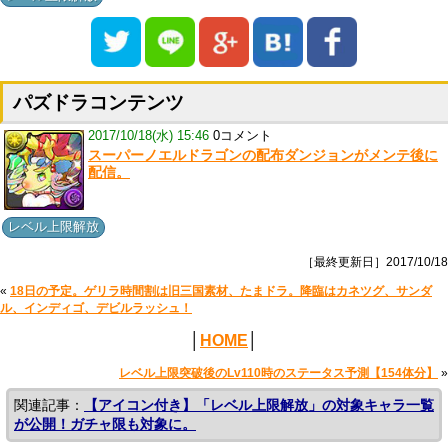
パズドラコンテンツ
2017/10/18(水) 15:46
0コメント
スーパーノエルドラゴンの配布ダンジョンがメンテ後に
配信。
レベル上限解放
［最終更新日］2017/10/18
«
18日の予定。ゲリラ時間割は旧三国素材、たまドラ。降臨はカネツグ、サンダ
ル、インディゴ、デビルラッシュ！
│
HOME
│
レベル上限突破後のLv110時のステータス予測【154体分】
»
関連記事：
【アイコン付き】「レベル上限解放」の対象キャラ一覧
が公開！ガチャ限も対象に。