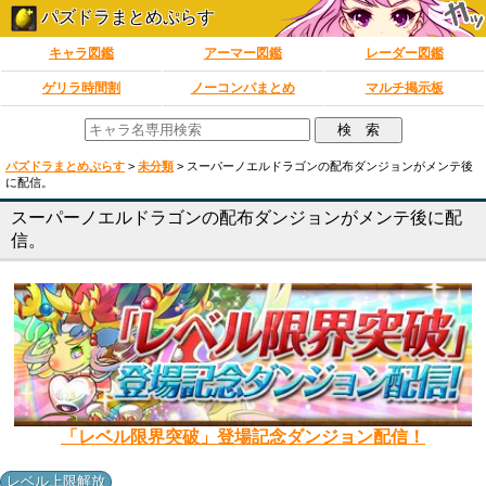
パズドラまとめぷらす
キャラ図鑑
アーマー図鑑
レーダー図鑑
ゲリラ時間割
ノーコンパまとめ
マルチ掲示板
パズドラまとめぷらす
>
未分類
>
スーパーノエルドラゴンの配布ダンジョンがメンテ後
に配信。
スーパーノエルドラゴンの配布ダンジョンがメンテ後に配
信。
「レベル限界突破」登場記念ダンジョン配信！
レベル上限解放