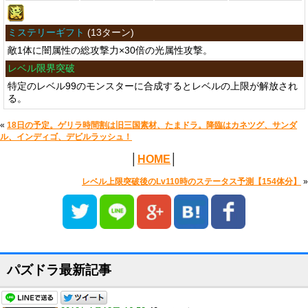
ミステリーギフト
(
13ターン
)
敵1体に闇属性の総攻撃力×30倍の光属性攻撃。
レベル限界突破
特定のレベル99のモンスターに合成するとレベルの上限が解放され
る。
«
18日の予定。ゲリラ時間割は旧三国素材、たまドラ。降臨はカネツグ、サンダ
ル、インディゴ、デビルラッシュ！
│
HOME
│
レベル上限突破後のLv110時のステータス予測【154体分】
»
パズドラ最新記事