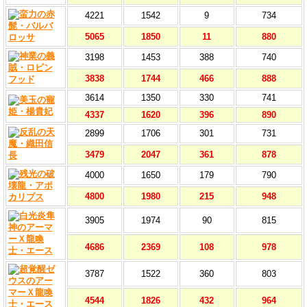
4221
1542
9
734
5065
1850
11
880
3198
1453
388
740
3838
1744
466
888
3614
1350
330
741
4337
1620
396
890
2899
1706
301
731
3479
2047
361
878
4000
1650
179
790
4800
1980
215
948
3905
1974
90
815
4686
2369
108
978
3787
1522
360
803
4544
1826
432
964