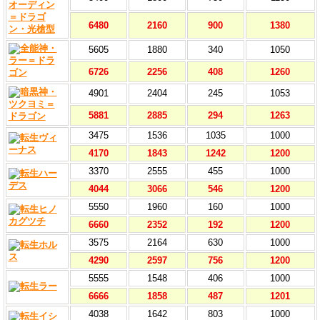
6480
2160
900
1380
5605
1880
340
1050
6726
2256
408
1260
4901
2404
245
1053
5881
2885
294
1263
3475
1536
1035
1000
4170
1843
1242
1200
3370
2555
455
1000
4044
3066
546
1200
5550
1960
160
1000
6660
2352
192
1200
3575
2164
630
1000
4290
2597
756
1200
5555
1548
406
1000
6666
1858
487
1201
4038
1642
803
1000