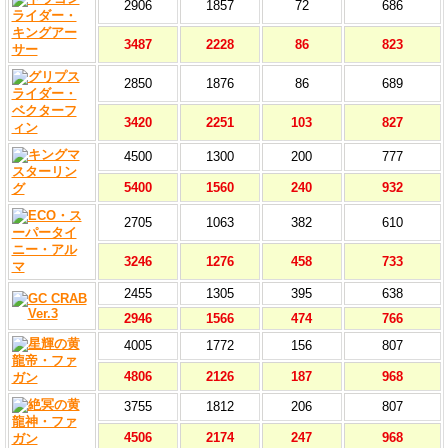
2906
1857
72
686
3487
2228
86
823
2850
1876
86
689
3420
2251
103
827
4500
1300
200
777
5400
1560
240
932
2705
1063
382
610
3246
1276
458
733
2455
1305
395
638
2946
1566
474
766
4005
1772
156
807
4806
2126
187
968
3755
1812
206
807
4506
2174
247
968