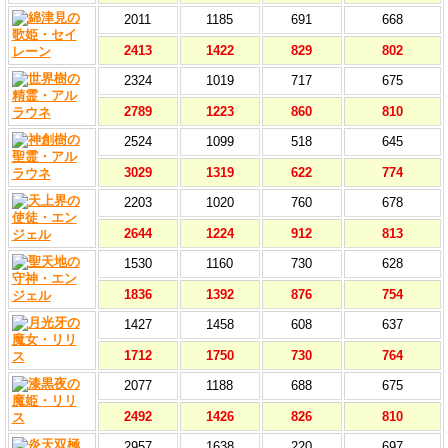
2011
1185
691
668
2413
1422
829
802
2324
1019
717
675
2789
1223
860
810
2524
1099
518
645
3029
1319
622
774
2203
1020
760
678
2644
1224
912
813
1530
1160
730
628
1836
1392
876
754
1427
1458
608
637
1712
1750
730
764
2077
1188
688
675
2492
1426
826
810
2957
1638
220
697