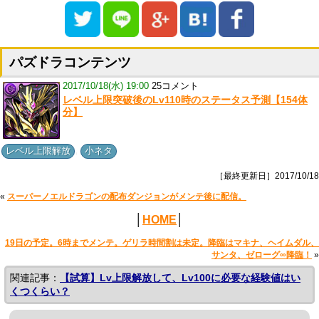
パズドラコンテンツ
2017/10/18(水) 19:00
25コメント
レベル上限突破後のLv110時のステータス予測【154体
分】
,
レベル上限解放
小ネタ
［最終更新日］2017/10/18
«
スーパーノエルドラゴンの配布ダンジョンがメンテ後に配信。
│
HOME
│
19日の予定。6時までメンテ。ゲリラ時間割は未定。降臨はマキナ、ヘイムダル、
サンタ、ゼローグ∞降臨！
»
関連記事：
【試算】Lv上限解放して、Lv100に必要な経験値はい
くつくらい？