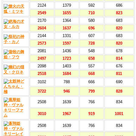
2124
1379
592
686
2549
1655
710
823
2170
1364
580
683
2604
1637
696
820
2144
1331
607
683
2573
1597
728
820
2081
1436
548
678
2497
1723
658
814
2098
1403
557
676
2518
1684
668
811
3102
788
666
690
3722
946
799
828
2508
1639
766
834
3010
1967
919
1001
2508
1639
766
834