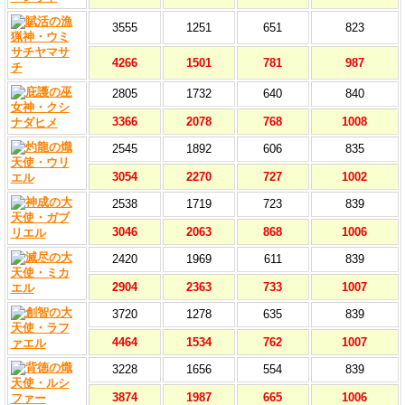
3555
1251
651
823
4266
1501
781
987
2805
1732
640
840
3366
2078
768
1008
2545
1892
606
835
3054
2270
727
1002
2538
1719
723
839
3046
2063
868
1006
2420
1969
611
839
2904
2363
733
1007
3720
1278
635
839
4464
1534
762
1007
3228
1656
554
839
3874
1987
665
1006