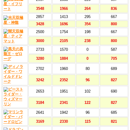
3548
1966
264
836
2857
1413
295
667
3428
1696
354
800
2500
1754
198
667
3000
2105
238
800
2733
1570
0
587
3280
1884
0
705
2702
1960
80
689
3242
2352
96
827
2653
1951
102
690
3184
2341
122
827
2641
1942
96
685
3169
2330
115
821