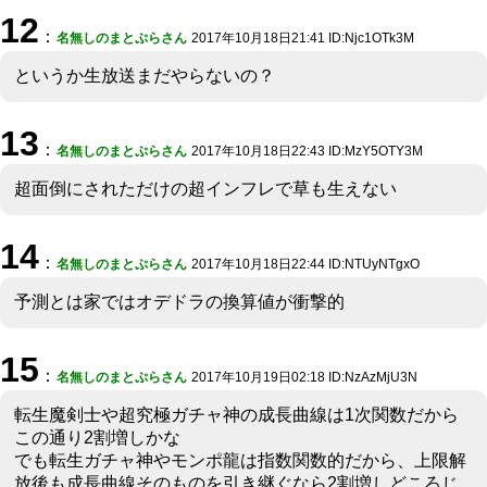
12
：
名無しのまとぷらさん
2017年10月18日21:41 ID:Njc1OTk3M
というか生放送まだやらないの？
13
：
名無しのまとぷらさん
2017年10月18日22:43 ID:MzY5OTY3M
超面倒にされただけの超インフレで草も生えない
14
：
名無しのまとぷらさん
2017年10月18日22:44 ID:NTUyNTgxO
予測とは家ではオデドラの換算値が衝撃的
15
：
名無しのまとぷらさん
2017年10月19日02:18 ID:NzAzMjU3N
転生魔剣士や超究極ガチャ神の成長曲線は1次関数だから
この通り2割増しかな
でも転生ガチャ神やモンポ龍は指数関数的だから、上限解
放後も成長曲線そのものを引き継ぐなら2割増しどころじ