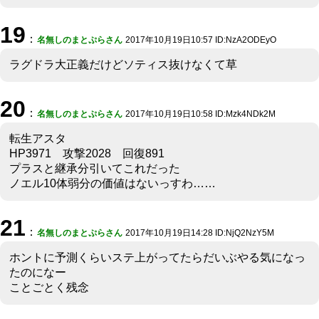
19
：
名無しのまとぷらさん
2017年10月19日10:57 ID:NzA2ODEyO
ラグドラ大正義だけどソティス抜けなくて草
20
：
名無しのまとぷらさん
2017年10月19日10:58 ID:Mzk4NDk2M
転生アスタ
HP3971 攻撃2028 回復891
プラスと継承分引いてこれだった
ノエル10体弱分の価値はないっすわ……
21
：
名無しのまとぷらさん
2017年10月19日14:28 ID:NjQ2NzY5M
ホントに予測くらいステ上がってたらだいぶやる気になっ
たのになー
ことごとく残念