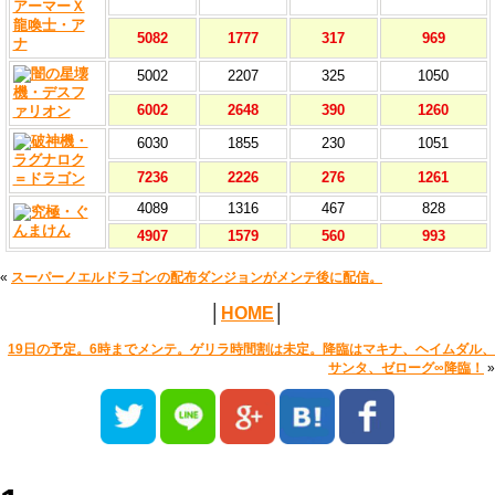
5082
1777
317
969
5002
2207
325
1050
6002
2648
390
1260
6030
1855
230
1051
7236
2226
276
1261
4089
1316
467
828
4907
1579
560
993
«
スーパーノエルドラゴンの配布ダンジョンがメンテ後に配信。
│
HOME
│
19日の予定。6時までメンテ。ゲリラ時間割は未定。降臨はマキナ、ヘイムダル、
サンタ、ゼローグ∞降臨！
»