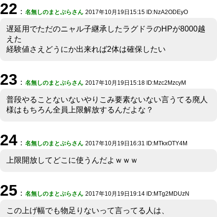
22
：
名無しのまとぷらさん
2017年10月19日15:15 ID:NzA2ODEyO
遅延用でただのニャル子継承したラグドラのHPが8000越
えた
経験値さえどうにか出来れば2体は確保したい
23
：
名無しのまとぷらさん
2017年10月19日15:18 ID:Mzc2MzcyM
普段やることないないやりこみ要素ないない言うてる廃人
様はもちろん全員上限解放するんだよな？
24
：
名無しのまとぷらさん
2017年10月19日16:31 ID:MTkxOTY4M
上限開放してどこに使うんだよｗｗｗ
25
：
名無しのまとぷらさん
2017年10月19日19:14 ID:MTg2MDUzN
この上げ幅でも物足りないって言ってる人は、