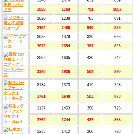
3248
1474
659
839
3898
1769
791
1007
1820
1238
783
691
2184
1486
940
829
3035
1378
320
686
3642
1654
384
823
2808
1605
420
742
3370
1926
504
890
3134
1373
419
728
3761
1648
503
873
3137
1453
356
723
3764
1744
427
868
3238
1412
366
728