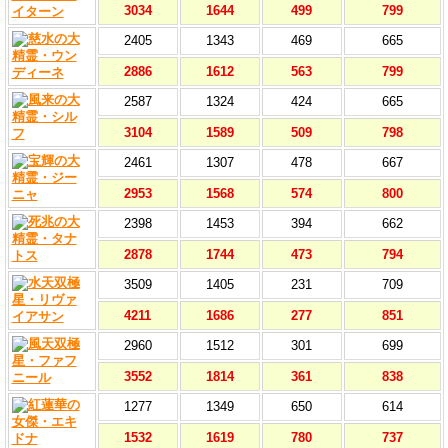
3034
1644
499
799
2405
1343
469
665
2886
1612
563
799
2587
1324
424
665
3104
1589
509
798
2461
1307
478
667
2953
1568
574
800
2398
1453
394
662
2878
1744
473
794
3509
1405
231
709
4211
1686
277
851
2960
1512
301
699
3552
1814
361
838
1277
1349
650
614
1532
1619
780
737