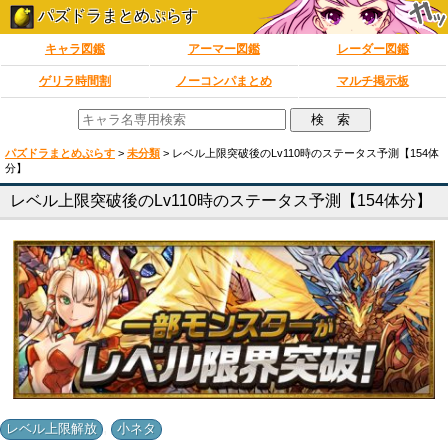
パズドラまとめぷらす
キャラ図鑑
アーマー図鑑
レーダー図鑑
ゲリラ時間割
ノーコンパまとめ
マルチ掲示板
パズドラまとめぷらす
>
未分類
>
レベル上限突破後のLv110時のステータス予測【154体
分】
レベル上限突破後のLv110時のステータス予測【154体分】
,
レベル上限解放
小ネタ