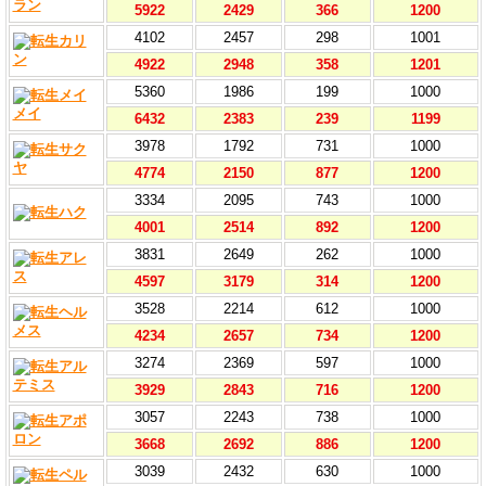
5922
2429
366
1200
4102
2457
298
1001
4922
2948
358
1201
5360
1986
199
1000
6432
2383
239
1199
3978
1792
731
1000
4774
2150
877
1200
3334
2095
743
1000
4001
2514
892
1200
3831
2649
262
1000
4597
3179
314
1200
3528
2214
612
1000
4234
2657
734
1200
3274
2369
597
1000
3929
2843
716
1200
3057
2243
738
1000
3668
2692
886
1200
3039
2432
630
1000