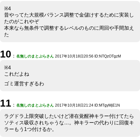
※4
昔やってた大規模バランス調整で金儲けするために実装し
たのがこれやぞ
本来なら無条件で調整するレベルのものに周回や手間加え
た
10
：
名無しのまとぷらさん
2017年10月18日20:56 ID:NTQzOTgzM
※4
これだよね
ゴミ運営すぎるわ
11
：
名無しのまとぷらさん
2017年10月18日21:24 ID:MTgyMjE1N
ラグドラ上限突破したいけど潜在覚醒神キラー付けてたら
ソティス吸収されちゃうな…。神キラーの代わりに回復キ
ラーもう1つ付けるか。