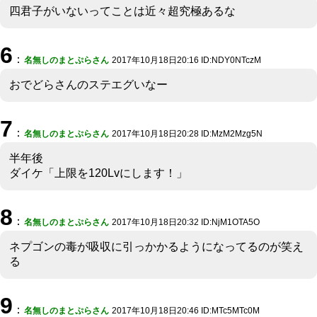
四君子がいないってことは近々超究極あるな
6
：
名無しのまとぷらさん
2017年10月18日20:16 ID:NDY0NTczM
おでどらさんのステエグいなー
7
：
名無しのまとぷらさん
2017年10月18日20:28 ID:MzM2Mzg5N
半年後
ダイケ「上限を120Lvにします！」
8
：
名無しのまとぷらさん
2017年10月18日20:32 ID:NjM1OTA5O
ネプゴンの毒が吸収に引っかかるようになってるのが笑え
る
9
：
名無しのまとぷらさん
2017年10月18日20:46 ID:MTc5MTc0M