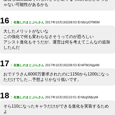
ゃない可能性があるかも
16
：
名無しのまとぷらさん
2017年10月19日08:03 ID:MzcyOTM0M
大したメリットがないな
この強化で何も変わらなさそうってのが恐ろしい
アシスト進化もそうだが、運営は何を考えてこんなの追加
したんだ
17
：
名無しのまとぷらさん
2017年10月19日08:53 ID:MTM1Njg4M
おでドラさん6000万要求されたのに1150から1200になっ
ただけでした…予想よりかなり低いです。
18
：
名無しのまとぷらさん
2017年10月19日10:51 ID:Mzg5MjcyM
そら110になったキャラだけができる進化を実装するため
よ