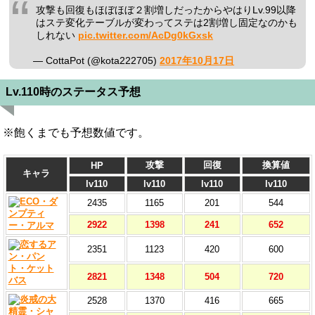
攻撃も回復もほぼほぼ２割増しだったからやはりLv.99以降
はステ変化テーブルが変わってステは2割増し固定なのかも
しれない
pic.twitter.com/AcDg0kGxsk
— CottaPot (@kota222705)
2017年10月17日
Lv.110時のステータス予想
※飽くまでも予想数値です。
攻撃
回復
換算値
HP
キャラ
lv110
lv110
lv110
lv110
2435
1165
201
544
2922
1398
241
652
2351
1123
420
600
2821
1348
504
720
2528
1370
416
665