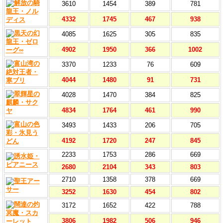
3610
1454
389
781
4332
1745
467
938
4085
1625
305
835
4902
1950
366
1002
3370
1233
76
609
4044
1480
91
731
4028
1470
384
825
4834
1764
461
990
3493
1433
206
705
4192
1720
247
845
2233
1753
286
669
2680
2104
343
803
2710
1358
378
669
3252
1630
454
802
3172
1652
422
788
3806
1982
506
946