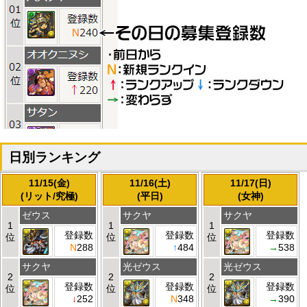
日別ランキング
11/15(金)
11/16(土)
11/17(日)
(リット/究極)
(平日)
(女神)
ゼウス
サクヤ
サクヤ
1
1
1
登録数
登録数
登録数
位
位
位
N
288
↑
484
→
538
サクヤ
光ゼウス
光ゼウス
2
2
2
登録数
登録数
登録数
位
位
位
↓
252
N
348
→
390