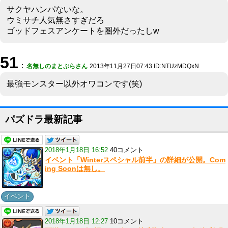
サクヤハンパないな。
ウミサチ人気無さすぎだろ
ゴッドフェスアンケートを圏外だったしw
51
：
名無しのまとぷらさん
2013年11月27日07:43 ID:NTUzMDQxN
最強モンスター以外オワコンです(笑)
パズドラ最新記事
2018年1月18日 16:52
40コメント
イベント「Winterスペシャル前半」の詳細が公開。Com
ing Soonは無し。
イベント
2018年1月18日 12:27
10コメント