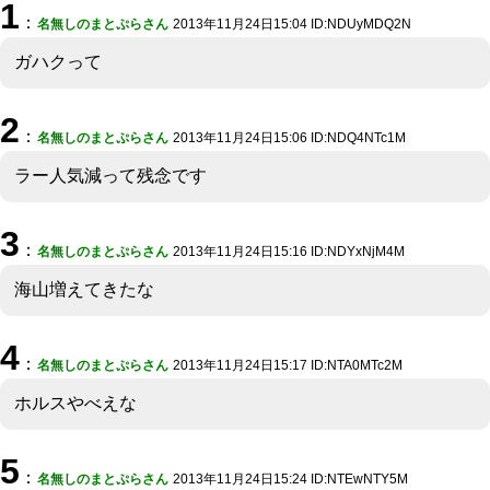
1
：
名無しのまとぷらさん
2013年11月24日15:04 ID:NDUyMDQ2N
ガハクって
2
：
名無しのまとぷらさん
2013年11月24日15:06 ID:NDQ4NTc1M
ラー人気減って残念です
3
：
名無しのまとぷらさん
2013年11月24日15:16 ID:NDYxNjM4M
海山増えてきたな
4
：
名無しのまとぷらさん
2013年11月24日15:17 ID:NTA0MTc2M
ホルスやべえな
5
：
名無しのまとぷらさん
2013年11月24日15:24 ID:NTEwNTY5M