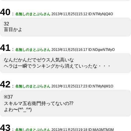
40
：
名無しのまとぷらさん
2013年11月25日15:12 ID:NTMyNjQ4O
32
盲目かよ
41
：
名無しのまとぷらさん
2013年11月25日16:17 ID:NDgwNTMyO
なんだかんだでゼウス人気高いな
ヘラは一瞬でランキングから消えていったな・・・
42
：
名無しのまとぷらさん
2013年11月25日17:23 ID:NTMyNjM1O
※37
スキルマ五右衛門持ってないの⁇
よわ〜(*^_^*)
43
：
名無しのまとぷらさん
2013年11月25日19:18 ID:MjA3MTM3M