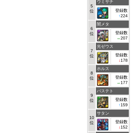
ウミサチ
5
登録数
位
↑
224
闇メタ
6
登録数
位
→
207
光ゼウス
7
登録数
位
↓
178
ホルス
8
登録数
位
→
177
バステト
9
登録数
位
↑
159
サタン
10
登録数
位
↓
152