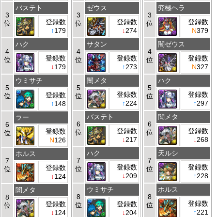
バステト
ゼウス
究極ヘラ
3
3
3
登録数
登録数
登録数
位
位
位
↑
179
↓
274
N
379
ハク
サタン
闇ゼウス
4
4
4
登録数
登録数
登録数
位
位
位
↓
179
↑
273
N
327
ウミサチ
闇メタ
ハク
5
5
5
登録数
登録数
登録数
位
位
位
↑
224
↑
297
↑
148
バステト
闇メタ
ラー
6
6
6
登録数
登録数
登録数
位
位
位
↓
217
↓
268
N
126
ハク
天ルシ
ホルス
7
7
7
登録数
登録数
登録数
位
位
位
↓
209
↑
228
↓
124
ウミサチ
ホルス
闇メタ
8
8
8
登録数
登録数
登録数
位
位
位
↑
221
↓
124
↓
204