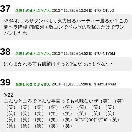
37
：
名無しのまとぷらさん
2013年11月25日13:24 ID:NTQ4OTgyO
※34 むしろサタンパより火力出るパーティー居るか？この
間ヘラ降臨で闇2列＋数コンでベルゼの攻撃力だけでワン
パンしたわ
38
：
名無しのまとぷらさん
2013年11月25日14:52 ID:NTU4NTY5M
ばらまかれる前も麒麟はずっと1位だったような･･･
39
：
名無しのまとぷらさん
2013年11月25日15:00 ID:NTMxOTMwM
※22
こんなところでそんな事言っても意味ないぜ（笑）（笑）
（笑）（笑）（笑）（笑）（笑）（笑）（笑）（笑）
（笑）（笑）（笑）（笑）（笑）（笑）（笑）（笑）
（笑）（笑）（笑）（笑）（笑）o(^▽^)oo(^▽^)o（笑）
（笑）（笑）（笑）（笑）（笑）