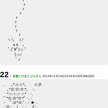
ｧ
ｧ
ｧ
ｧ
ｧ
ｧ
ｧ
ｧ
ｧ
ヽ＼ /／
∧∧ ｡
ﾟ (ﾟ∀ﾟ)っ ﾟ
(っﾉ
`Ｊ
22
：
名無しのまとぷらさん
2013年11月24日23:03 ID:ODE3MzQ0O
、 ｡*:☆☆*｡ ☆彡
｡*☆:☆:☆:*｡ ･.
*☆:☆:☆:☆* ･.
´ﾟ*☆:☆*☆:*ﾟ･. .･
.･ ﾟ:☆*☆:ﾟ･.･.★･.
.･※･. ) ･..･ ∥･.