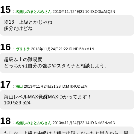
15
：
名無しのまとぷらさん
2013年11月24日21:10 ID:ODkxMjQ2N
※13 上級とかじゃね
多分だけどね
16
：
ヴリトラ
2013年11月24日21:22 ID:NDI5MzM1N
超級以上の難易度
どっちかは自分の強さやスタミナと相談しよう。
17
：
海山
2013年11月24日21:28 ID:MTk4ODEzM
海山レベルMAX覚醒MAXつかってます！
100 529 524
18
：
名無しのまとぷらさん
2013年11月24日22:14 ID:NzM2Nzc1N
たしか、上級と中級は「稀に出現」だったと思うから、周