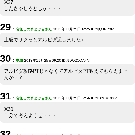
※27
したきゃしろとしか・・・
29
：
名無しのまとぷらさん
2013年11月25日02:25 ID:NjQ0NjczM
上級でサクっとアルビダ泥しました♪
30
：
夢織
2013年11月25日09:20 ID:NDQ2ODA4M
アルビダ攻略PTじゃなくてアルビダPT教えてもらえませ
んか？？
31
：
名無しのまとぷらさん
2013年11月25日12:56 ID:NDY0MDI3M
※30
自分で考えようぜ・・・
32