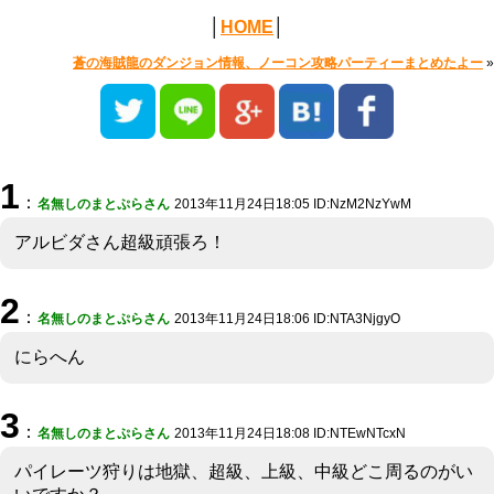
│
HOME
│
蒼の海賊龍のダンジョン情報、ノーコン攻略パーティーまとめたよー
»
1
：
名無しのまとぷらさん
2013年11月24日18:05 ID:NzM2NzYwM
アルビダさん超級頑張ろ！
2
：
名無しのまとぷらさん
2013年11月24日18:06 ID:NTA3NjgyO
にらへん
3
：
名無しのまとぷらさん
2013年11月24日18:08 ID:NTEwNTcxN
パイレーツ狩りは地獄、超級、上級、中級どこ周るのがい