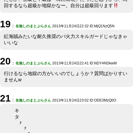
回するなら超級か地獄かなー。自分は超級回ります
19
：
名無しのまとぷらさん
2013年11月24日22:32 ID:MjQ1NzQ5N
紅海賊みたいな耐久推奨のバ火力スキルガードじゃなきゃ
いいな
20
：
名無しのまとぷらさん
2013年11月24日22:41 ID:NDY4NDkwM
行けるなら地獄の方がいいのでしょうか？質問ばかりすい
ませんw
21
：
名無しのまとぷらさん
2013年11月24日23:02 ID:ODE3MzQ0O
キ
タ
ｧ
ｧ