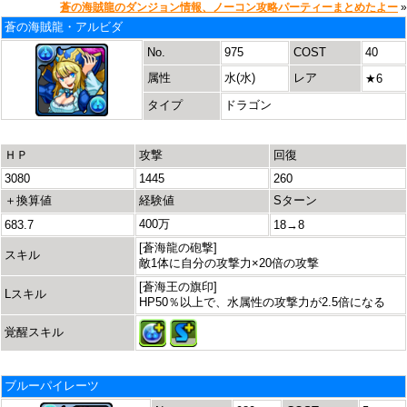
蒼の海賊龍のダンジョン情報、ノーコン攻略パーティーまとめたよー
»
蒼の海賊龍・アルビダ
No.
975
COST
40
属性
水(水)
レア
★6
タイプ
ドラゴン
ＨＰ
攻撃
回復
3080
1445
260
＋換算値
経験値
Sターン
400万
683.7
18→8
[蒼海龍の砲撃]
スキル
敵1体に自分の攻撃力×20倍の攻撃
[蒼海王の旗印]
Lスキル
HP50％以上で、水属性の攻撃力が2.5倍になる
覚醒スキル
ブルーパイレーツ