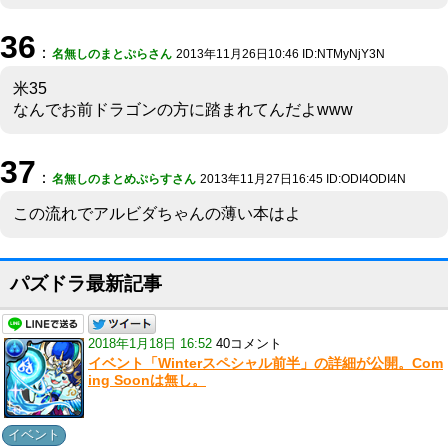
36
：
名無しのまとぷらさん
2013年11月26日10:46 ID:NTMyNjY3N
米35
なんでお前ドラゴンの方に踏まれてんだよwww
37
：
名無しのまとめぷらすさん
2013年11月27日16:45 ID:ODI4ODI4N
この流れでアルビダちゃんの薄い本はよ
パズドラ最新記事
2018年1月18日 16:52
40コメント
イベント「Winterスペシャル前半」の詳細が公開。Com
ing Soonは無し。
イベント