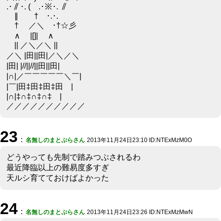
.･∥･. ( .･※･. ∥
∥ † ･.･.
† ／＼ ･†☆彡
∧ |[]| ∧
|| ／＼／＼ ||
／＼ |田||田|／＼／＼
|田| |//||//||田||田|
|∩|／￣￣￣￣￣＼￣|
|￣|田‡田‡田‡田 |
|∩|‡∩‡∩‡∩‡ |
／／／／／／／／／／
23
：
名無しのまとぷらさん
2013年11月24日23:10 ID:NTExMzM0O
どうやっても先制で踏みつぶされるわ
最近降臨以上の難易度多すぎ
天ルシ育てておけばよかった
24
：
名無しのまとぷらさん
2013年11月24日23:26 ID:NTExMzMwN