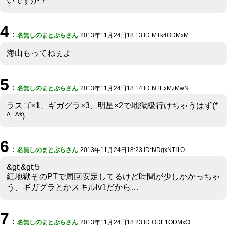
いですか？
4
：
名無しのまとぷらさん
2013年11月24日18:13 ID:MTk4ODMxM
海山もってねぇよ
5
：
名無しのまとぷらさん
2013年11月24日18:14 ID:NTExMzMwN
ラスゴ×1、ギガグラ×3、明星×2で地獄級行けちゃうはず(*
^_^*)
6
：
名無しのまとぷらさん
2013年11月24日18:23 ID:NDgxNTI1O
&gt;&gt;5
紅地獄そのPTで周回安定してるけど時間が少しかかっちゃ
う、ギガグラとかスキルlv1だから…
7
：
名無しのまとぷらさん
2013年11月24日18:23 ID:ODE1ODMxO