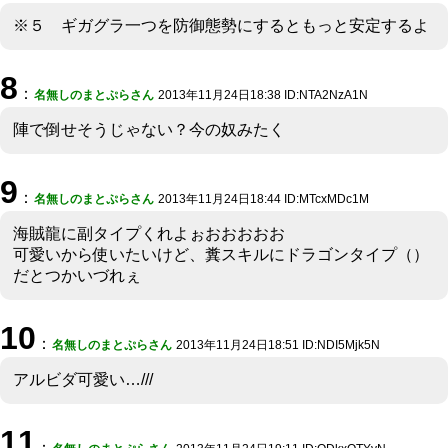
※５ ギガグラ一つを防御態勢にするともっと安定するよ
8
：
名無しのまとぷらさん
2013年11月24日18:38 ID:NTA2NzA1N
陣で倒せそうじゃない？今の奴みたく
9
：
名無しのまとぷらさん
2013年11月24日18:44 ID:MTcxMDc1M
海賊龍に副タイプくれよぉおおおおお
可愛いから使いたいけど、糞スキルにドラゴンタイプ（）
だとつかいづれぇ
10
：
名無しのまとぷらさん
2013年11月24日18:51 ID:NDI5Mjk5N
アルビダ可愛い…///
11
：