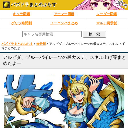
パズドラまとめぷらす
キャラ図鑑
アーマー図鑑
レーダー図鑑
ゲリラ時間割
ノーコンパまとめ
マルチ掲示板
パズドラまとめぷらす
>
未分類
>
アルビダ、ブルーパイレーツの最大ステ、スキル上げ
等まとめたよー
アルビダ、ブルーパイレーツの最大ステ、スキル上げ等まと
めたよー