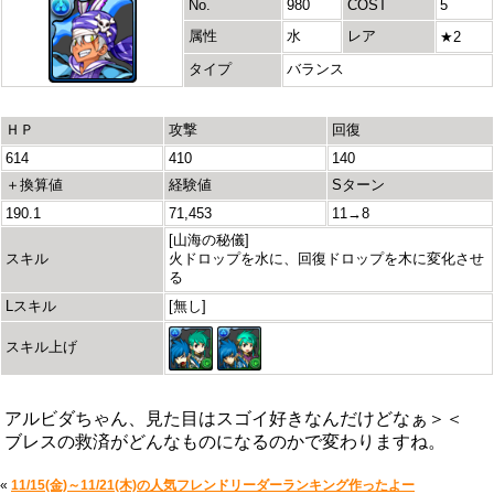
No.
980
COST
5
属性
水
レア
★2
タイプ
バランス
ＨＰ
攻撃
回復
614
410
140
＋換算値
経験値
Sターン
190.1
71,453
11→8
[山海の秘儀]
スキル
火ドロップを水に、回復ドロップを木に変化させ
る
Lスキル
[無し]
スキル上げ
アルビダちゃん、見た目はスゴイ好きなんだけどなぁ＞＜
ブレスの救済がどんなものになるのかで変わりますね。
«
11/15(金)～11/21(木)の人気フレンドリーダーランキング作ったよー